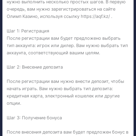
нужно выполнить несколько простых шагов. В первую
очередь, вам нужно зарегистрироваться на сайте
Олимп Казино, используя ссылку https://aqf.kz/ .
Шаг 1: Регистрация
После регистрации вам будет предложено выбрать
тип аккаунта: игрок или дилер. Вам нужно выбрать тип
аккаунта, соответствующий вашим целям.
Шаг 2: Внесение депозита
После регистрации вам нужно внести депозит, чтобы
начать играть. Вам нужно выбрать тип депозита:
кредитная карта, электронный кошелек или другие
опции.
Шаг 3: Получение бонуса
После внесения депозита вам будет предложен бонус в