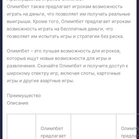
Олимпбет также предлагает игрокам возможность
играть на деньги, что позволяет им получать реальные
выигрыши. Кроме того, Олимпбет предлагает игрокам
возможность играть на бесплатные деньги, что
позволяет им испытать игры и стратегии без риска.
Олимпбет – это лучшая возможность для игроков,
которые ищут новые возможности для игры и
развлечения. Скачайте Олимпбет и получите доступ к
широкому спектру игр, включая слоты, карточные
игры и другие азартные игры.
Преимущество
Описание
Олимпбет
Олимпб
предлагает
предлаг