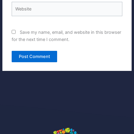
Website
Save my name, email, and website in this browser
for the next time I comment.