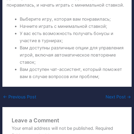
понравилась, и начать играть с минимальной ставкой.
Выберите игру, которая вам понравилась;
Начните играть с минимальной ставкой;
У вас есть возможность получать бонусы и
участие в турнирах;
Вам доступны различные опции для управления
игрой, включая автоматическое повторение
ставок;
Вам доступен чат-ассистент, который поможет
вам в случае вопросов или проблем;
←
Previous Post
Next Post
→
Leave a Comment
Your email address will not be published.
Required