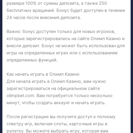
размере 100% от суммы депозита, а также 250
бесплатных вращений. Бонус будет доступен в течение
24 часов после внесения депозита.
Важно: бонус доступен только для новых игроков,
которые зарегистрировались на сайте Олимп Казино и
внесли депозит. Бонус не может быть использован для
игры на определенных играх или с использованием
определенных функций.
Как начать играть в Олимп Казино
Для начала играть в Олимп Казино, вам нужно
зарегистрироваться на официальном сайте
olimpbet.com. Вам потребуется только несколько
минут, чтобы создать аккаунт и начать играть.
После регистрации вы получите доступ к полному
спектру игр, включая слоты, карточные игры и
рулетку. Вы можете выбрать игру, которая вам