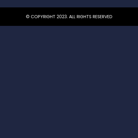
b
e
o
d
o
i
© COPYRIGHT 2023. ALL RIGHTS RESERVED
k
n
-
-
f
i
n