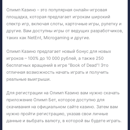
Олимп Казино – это популярная онлайн-игровая
площадка, которая предлагает игрокам широкий
спектр игр, включая слоты, карточные игры, рулетку и
другие. Вам доступны игры от ведущих разработчиков,
таких как NetEnt, Microgaming и другие.
Олимп Казино предлагает новый бонус для новых
игроков – 100% до 10 000 рублей, а также 250
бесплатных вращений в игре “Book of Dead”! Это
отличная возможность начать играть и получить
реальные выигрыши.
Для регистрации на Олимп Казино вам нужно скачать
приложение Олимп Бет, которое доступно для
скачивания на официальном сайте казино. Затем вам
нужно пройти регистрацию, указав свои личные
данные и выбрать валюту, в которой вы будете играть.