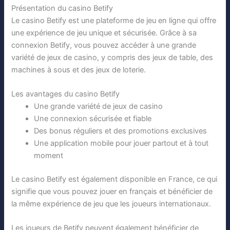
Présentation du casino Betify
Le casino Betify est une plateforme de jeu en ligne qui offre
une expérience de jeu unique et sécurisée. Grâce à sa
connexion Betify, vous pouvez accéder à une grande
variété de jeux de casino, y compris des jeux de table, des
machines à sous et des jeux de loterie.
Les avantages du casino Betify
Une grande variété de jeux de casino
Une connexion sécurisée et fiable
Des bonus réguliers et des promotions exclusives
Une application mobile pour jouer partout et à tout
moment
Le casino Betify est également disponible en France, ce qui
signifie que vous pouvez jouer en français et bénéficier de
la même expérience de jeu que les joueurs internationaux.
Les joueurs de Betify peuvent également bénéficier de