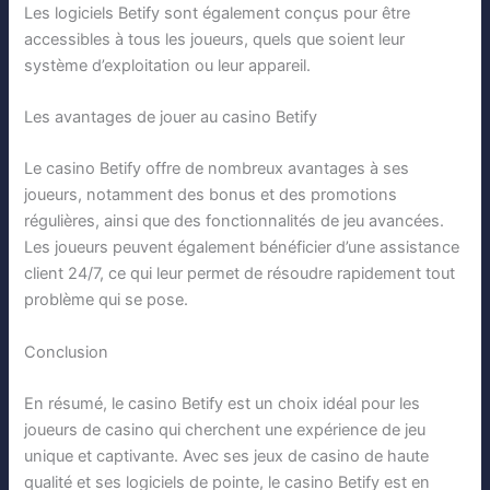
Les logiciels Betify sont également conçus pour être
accessibles à tous les joueurs, quels que soient leur
système d’exploitation ou leur appareil.
Les avantages de jouer au casino Betify
Le casino Betify offre de nombreux avantages à ses
joueurs, notamment des bonus et des promotions
régulières, ainsi que des fonctionnalités de jeu avancées.
Les joueurs peuvent également bénéficier d’une assistance
client 24/7, ce qui leur permet de résoudre rapidement tout
problème qui se pose.
Conclusion
En résumé, le casino Betify est un choix idéal pour les
joueurs de casino qui cherchent une expérience de jeu
unique et captivante. Avec ses jeux de casino de haute
qualité et ses logiciels de pointe, le casino Betify est en