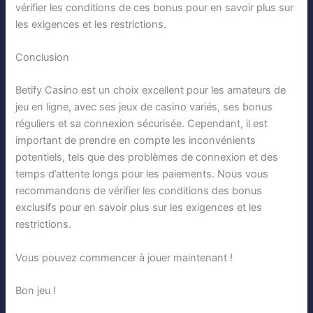
vérifier les conditions de ces bonus pour en savoir plus sur
les exigences et les restrictions.
Conclusion
Betify Casino est un choix excellent pour les amateurs de
jeu en ligne, avec ses jeux de casino variés, ses bonus
réguliers et sa connexion sécurisée. Cependant, il est
important de prendre en compte les inconvénients
potentiels, tels que des problèmes de connexion et des
temps d’attente longs pour les paiements. Nous vous
recommandons de vérifier les conditions des bonus
exclusifs pour en savoir plus sur les exigences et les
restrictions.
Vous pouvez commencer à jouer maintenant !
Bon jeu !