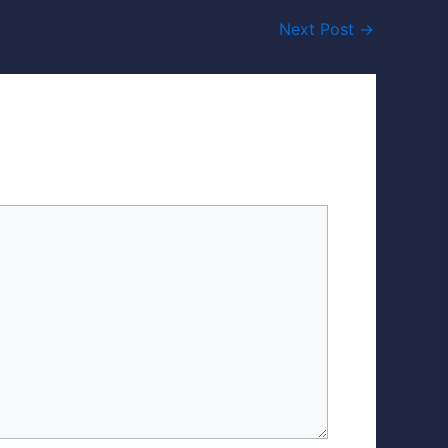
Next Post
→