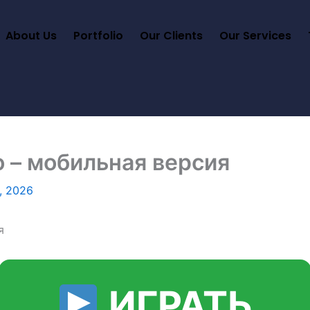
About Us
Portfolio
Our Clients
Our Services
о – мобильная версия
, 2026
я
ИГРАТЬ