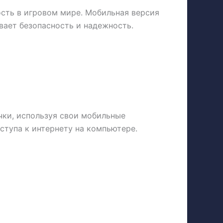
ость в игровом мире. Мобильная версия
вает безопасность и надежность.
чки, используя свои мобильные
оступа к интернету на компьютере.