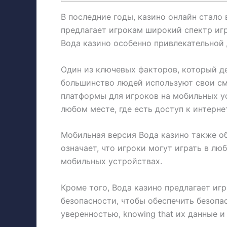
В последние годы, казино онлайн стало 
предлагает игрокам широкий спектр игр
Вода казино особенно привлекательной 
Один из ключевых факторов, который дел
большинство людей используют свои см
платформы для игроков на мобильных ус
любом месте, где есть доступ к интерне
Мобильная версия Вода казино также об
означает, что игроки могут играть в лю
мобильных устройствах.
Кроме того, Вода казино предлагает иг
безопасности, чтобы обеспечить безопас
уверенностью, knowing that их данные и