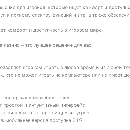
решение для игроков, которые ищут комфорт и доступн
уп к полному спектру функций и игр, а также обеспечи
ищет комфорт и доступность в игровом мире.
 казино – это лучшее решение для вас!
озволяет игрокам играть в любое время и из любой то
х, кто не может играть на компьютере или не имеет д
любое время и из любой точки
т простой и интуитивный интерфейс
в защищены от хакеров и других угроз
я: мобильная версия доступна 24/7