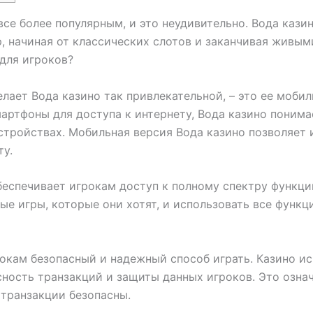
все более популярным, и это неудивительно. Вода казин
, начиная от классических слотов и заканчивая живым
для игроков?
ает Вода казино так привлекательной, – это ее мобиль
артфоны для доступа к интернету, Вода казино понима
тройствах. Мобильная версия Вода казино позволяет и
ту.
еспечивает игрокам доступ к полному спектру функций
бые игры, которые они хотят, и использовать все функц
рокам безопасный и надежный способ играть. Казино и
ность транзакций и защиты данных игроков. Это означа
 транзакции безопасны.