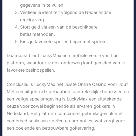
gegevens in te vullen.
Verifieer je identiteit volgens de Nederlandse
regelgeving.
Stort geld via een van de beschikbare
betaalmethoden.
Kies je favoriete spel en begin met spelen!
Daarnaast biedt LuckyMax een mobiele versie van hun
platform, waardoor je ook onderweg kunt genieten van je
favoriete casinospellen.
Conclusie: Is LuckyMax het Juiste Online Casino voor Jou?
Met een uitgebreid spelaanbod, aantrekkelijke bonussen en
een veilige speelomgeving is LuckyMax een uitstekende
keuze voor zowel beginnende als ervaren gokkers in
Nederland. Het platform combineert gebruiksgemak met
een breed scala aan spellen en promoties, wat zorgt voor
een boeiende en betrouwbare gokervaring.