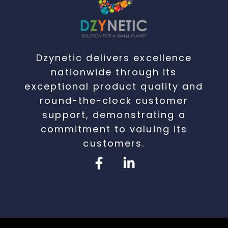
Dzynetic delivers excellence
nationwide through its
exceptional product quality and
round-the-clock customer
support, demonstrating a
commitment to valuing its
customers.
F
L
a
i
c
n
e
k
b
e
o
d