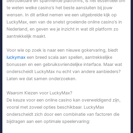
betrouwbare en spannende platforms, is het essentieel om
te weten welke casino’s het beste aansluiten bij jouw
wensen. In dit artikel nemen we een uitgebreide kijk op
LuckyMax, een van de snelst groeiende online casino’s in
Nederland, en geven we je inzicht in wat dit platform zo
aantrekkelijk maakt.
Voor wie op zoek is naar een nieuwe gokervaring, biedt
luckymax
een breed scala aan spellen, aantrekkelijke
bonussen en een gebruiksvriendelijke interface. Maar wat
onderscheidt LuckyMax nu echt van andere aanbieders?
Laten we dat samen onderzoeken.
Waarom Kiezen voor LuckyMax?
De keuze voor een online casino kan overweldigend zijn,
vooral met zoveel opties beschikbaar. LuckyMax
onderscheidt zich door een combinatie van factoren die
bijdragen aan een optimale speelervaring: