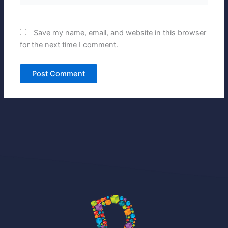
Save my name, email, and website in this browser
for the next time I comment.