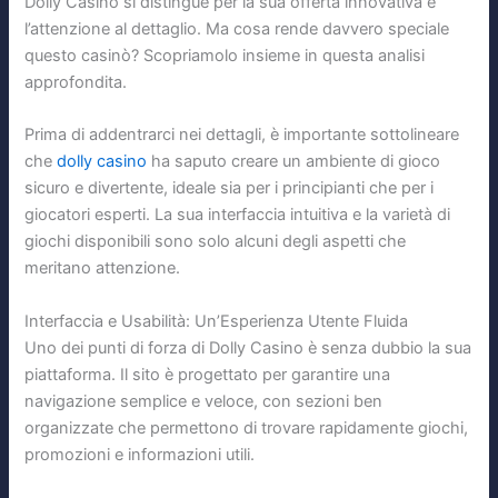
Dolly Casino si distingue per la sua offerta innovativa e
l’attenzione al dettaglio. Ma cosa rende davvero speciale
questo casinò? Scopriamolo insieme in questa analisi
approfondita.
Prima di addentrarci nei dettagli, è importante sottolineare
che
dolly casino
ha saputo creare un ambiente di gioco
sicuro e divertente, ideale sia per i principianti che per i
giocatori esperti. La sua interfaccia intuitiva e la varietà di
giochi disponibili sono solo alcuni degli aspetti che
meritano attenzione.
Interfaccia e Usabilità: Un’Esperienza Utente Fluida
Uno dei punti di forza di Dolly Casino è senza dubbio la sua
piattaforma. Il sito è progettato per garantire una
navigazione semplice e veloce, con sezioni ben
organizzate che permettono di trovare rapidamente giochi,
promozioni e informazioni utili.