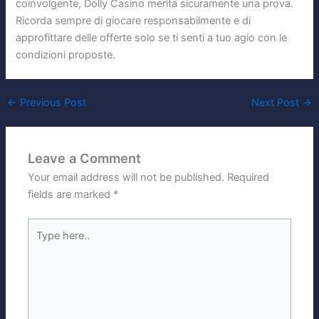
coinvolgente, Dolly Casino merita sicuramente una prova.
Ricorda sempre di giocare responsabilmente e di
approfittare delle offerte solo se ti senti a tuo agio con le
condizioni proposte.
←
Previous Post
Next Post
→
Leave a Comment
Your email address will not be published.
Required
fields are marked
*
Type
here..