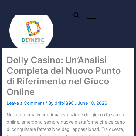
Skip
to
content
Dolly Casino: Un’Analisi
Completa del Nuovo Punto
di Riferimento nel Gioco
Online
Leave a Comment
/ By
drift4898
/
June 18, 2026
Nel panorama in continua evoluzione del gioco d’azzardo
online, emergono sempre nuove piattaforme che cercano
di conquistare l’attenzione degli appassionati. Tra queste,