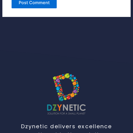
Dzynetic delivers excellence