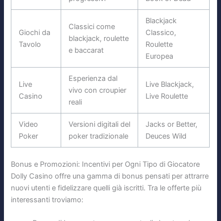
Blackjack
Classici come
Giochi da
Classico,
blackjack, roulette
Tavolo
Roulette
e baccarat
Europea
Esperienza dal
Live
Live Blackjack,
vivo con croupier
Casino
Live Roulette
reali
Video
Versioni digitali del
Jacks or Better,
Poker
poker tradizionale
Deuces Wild
Bonus e Promozioni: Incentivi per Ogni Tipo di Giocatore
Dolly Casino offre una gamma di bonus pensati per attrarre
nuovi utenti e fidelizzare quelli già iscritti. Tra le offerte più
interessanti troviamo: