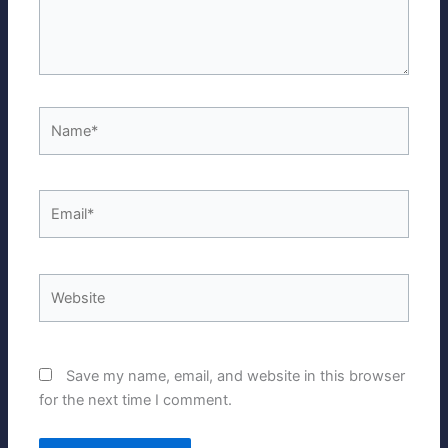
Name*
Email*
Website
Save my name, email, and website in this browser
for the next time I comment.