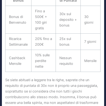
Bonus
di Puntata
Fino a
30x sul
Bonus di
500€ +
30
deposito +
Benvenuto
100 giri
giorni
bonus
gratis
Ricarica
20% fino a
25x sul
7 giorni
Settimanale
200€
bonus
10% sulle
Cashback
Nessun
perdite
Mensile
Mensile
requisito
nette
Se siete abituati a leggere tra le righe, saprete che un
requisito di puntata di 30x non è proprio una passeggiata,
soprattutto se si considera che non tutti i giochi
contribuiscono allo stesso modo. Insomma, il bonus può
essere una bella spinta, ma non aspettatevi di trasformare