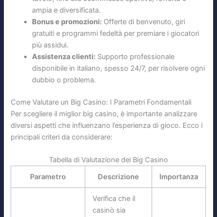
ampia e diversificata.
Bonus e promozioni:
Offerte di benvenuto, giri
gratuiti e programmi fedeltà per premiare i giocatori
più assidui.
Assistenza clienti:
Supporto professionale
disponibile in italiano, spesso 24/7, per risolvere ogni
dubbio o problema.
Come Valutare un Big Casino: I Parametri Fondamentali
Per scegliere il miglior big casino, è importante analizzare
diversi aspetti che influenzano l’esperienza di gioco. Ecco i
principali criteri da considerare:
Tabella di Valutazione dei Big Casino
Parametro
Descrizione
Importanza
Verifica che il
casinò sia