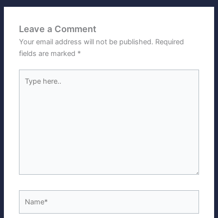
Leave a Comment
Your email address will not be published.
Required
fields are marked
*
Type
here..
Name*