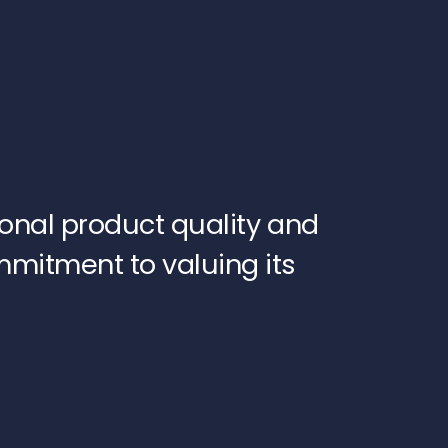
ional product quality and
mitment to valuing its