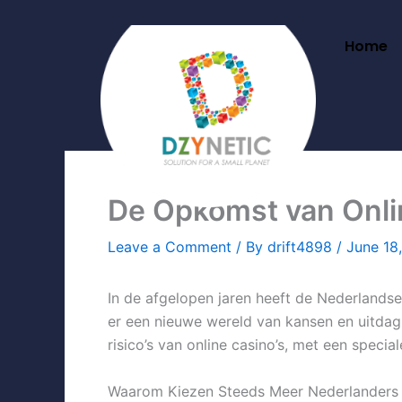
Skip
to
Home
content
De Opkomst van Onli
Leave a Comment
/ By
drift4898
/
June 18
In de afgelopen jaren heeft de Nederlands
er een nieuwe wereld van kansen en uitdagi
risico’s van online casino’s, met een spec
Waarom Kiezen Steeds Meer Nederlanders v