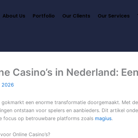
About Us
Portfolio
Our Clients
Our Services
ne Casino’s in Nederland: Ee
, 2026
e gokmarkt een enorme transformatie doorgemaakt. Met de l
ngen ontstaan voor spelers en aanbieders. Dit artikel onde
iale focus op betrouwbare platforms zoals
magius
.
oor Online Casino’s?