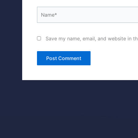
Name*
Save my name, email, and website in th