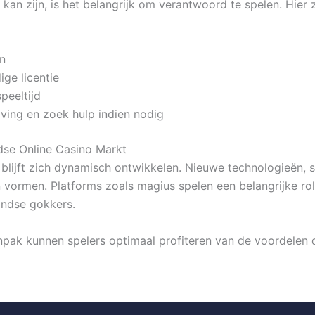
n zijn, is het belangrijk om verantwoord te spelen. Hier zi
an
ige licentie
peeltijd
ving en zoek hulp indien nodig
se Online Casino Markt
 blijft zich dynamisch ontwikkelen. Nieuwe technologieën,
 vormen. Platforms zoals magius spelen een belangrijke rol 
andse gokkers.
pak kunnen spelers optimaal profiteren van de voordelen di