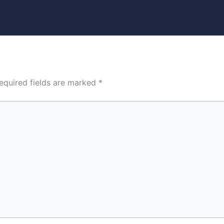
equired fields are marked
*