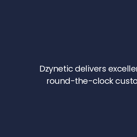
Dzynetic delivers excell
round-the-clock custo