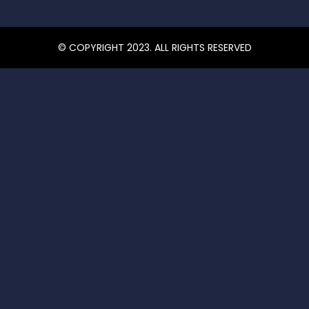
b
e
o
d
o
i
© COPYRIGHT 2023. ALL RIGHTS RESERVED
k
n
-
-
f
i
n