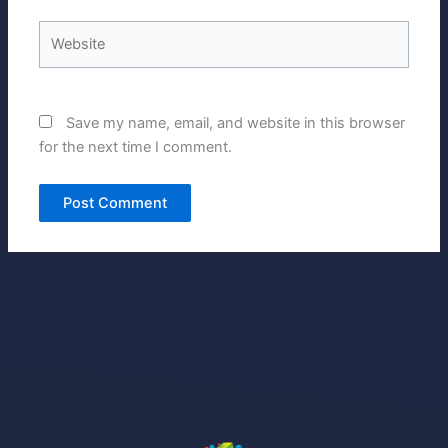
Website
Save my name, email, and website in this browser
for the next time I comment.