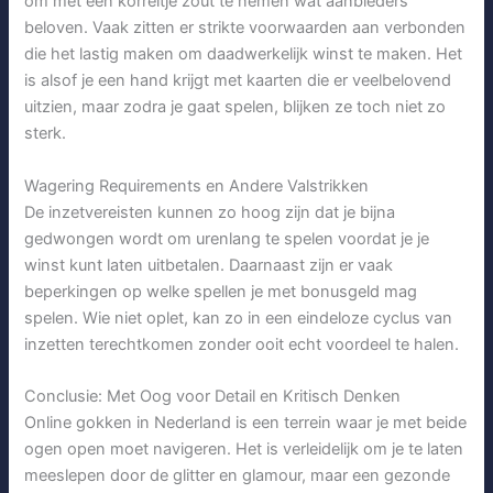
om met een korreltje zout te nemen wat aanbieders
beloven. Vaak zitten er strikte voorwaarden aan verbonden
die het lastig maken om daadwerkelijk winst te maken. Het
is alsof je een hand krijgt met kaarten die er veelbelovend
uitzien, maar zodra je gaat spelen, blijken ze toch niet zo
sterk.
Wagering Requirements en Andere Valstrikken
De inzetvereisten kunnen zo hoog zijn dat je bijna
gedwongen wordt om urenlang te spelen voordat je je
winst kunt laten uitbetalen. Daarnaast zijn er vaak
beperkingen op welke spellen je met bonusgeld mag
spelen. Wie niet oplet, kan zo in een eindeloze cyclus van
inzetten terechtkomen zonder ooit echt voordeel te halen.
Conclusie: Met Oog voor Detail en Kritisch Denken
Online gokken in Nederland is een terrein waar je met beide
ogen open moet navigeren. Het is verleidelijk om je te laten
meeslepen door de glitter en glamour, maar een gezonde