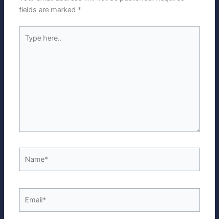
fields are marked
*
Type
here..
Name*
Email*