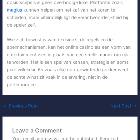
dosis scepsis is geen overbodige luxe. Platforms zoals
magius
kunnen helpen om het kaf van het koren te
scheiden, maar uiteindelijk ligt de verantwoordelijkheid bij
de speler zelf.
Wie zich bewust is van de risico’s, de regels en de
spelmechanismen, kan het online casino als een vorm van
entertainment zien in plaats van een snelle manier om rijk
te worden. Het is een spel van kansen, strategie en soms
pure willekeur. En zoals elke doorgewinterde gokker weet:
de echte winst zit vaak in de ervaring, niet in de
portemonnee.
←
Previous Post
Next Post
→
Leave a Comment
Your email address will not be published.
Required