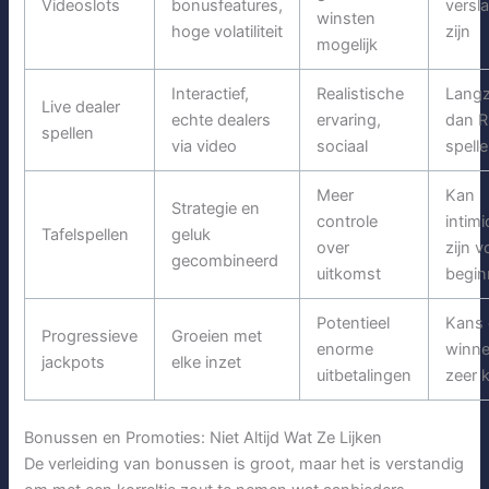
Videoslots
bonusfeatures,
versl
winsten
hoge volatiliteit
zijn
mogelijk
Interactief,
Realistische
Lang
Live dealer
echte dealers
ervaring,
dan 
spellen
via video
sociaal
spell
Meer
Kan
Strategie en
controle
intim
Tafelspellen
geluk
over
zijn v
gecombineerd
uitkomst
begin
Potentieel
Kans
Progressieve
Groeien met
enorme
winne
jackpots
elke inzet
uitbetalingen
zeer k
Bonussen en Promoties: Niet Altijd Wat Ze Lijken
De verleiding van bonussen is groot, maar het is verstandig