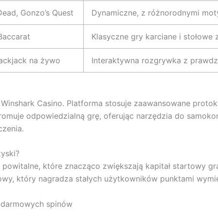
Dead, Gonzo’s Quest
Dynamiczne, z różnorodnymi moty
 Baccarat
Klasyczne gry karciane i stołowe 
lackjack na żywo
Interaktywna rozgrywka z prawd
 Winshark Casino. Platforma stosuje zaawansowane protok
romuje odpowiedzialną grę, oferując narzędzia do samokont
zenia.
yski?
 powitalne, które znacząco zwiększają kapitał startowy g
ciowy, który nagradza stałych użytkowników punktami wymi
0 darmowych spinów