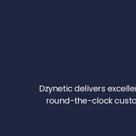
Dzynetic delivers excell
round-the-clock custo