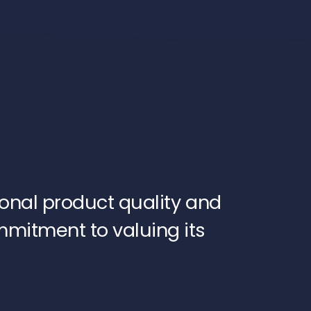
ional product quality and
mitment to valuing its