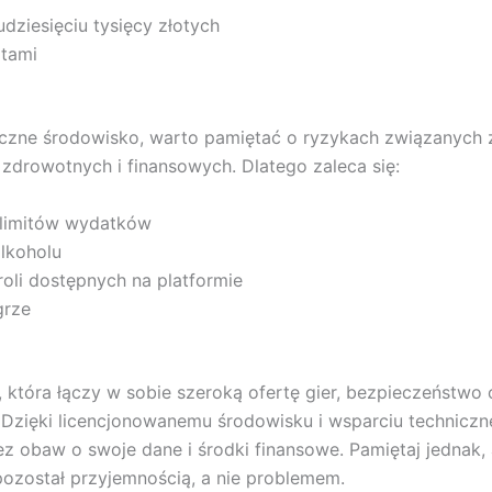
udziesięciu tysięcy złotych
itami
czne środowisko, warto pamiętać o ryzykach związanych
drowotnych i finansowych. Dlatego zaleca się:
 limitów wydatków
lkoholu
oli dostępnych na platformie
grze
która łączy w sobie szeroką ofertę gier, bezpieczeństwo o
 Dzięki licencjonowanemu środowisku i wsparciu technicz
 obaw o swoje dane i środki finansowe. Pamiętaj jednak, 
pozostał przyjemnością, a nie problemem.