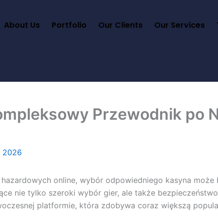
About Us
Portfolio
Our Clients
Our Services
Kompleksowy Przewodnik po
, 2026
r hazardowych online, wybór odpowiedniego kasyna może
ące nie tylko szeroki wybór gier, ale także bezpieczeństw
oczesnej platformie, która zdobywa coraz większą popul