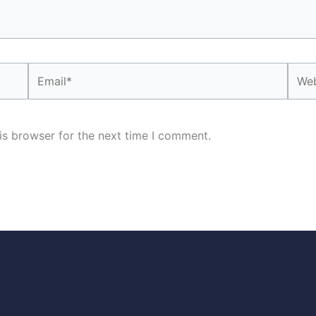
Email*
Webs
is browser for the next time I comment.