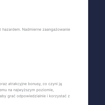
 z hazardem. Nadmierne zaangażowanie
raz atrakcyjne bonusy, co czyni ją
nemu na najwyższym poziomie,
aby grać odpowiedzialnie i korzystać z