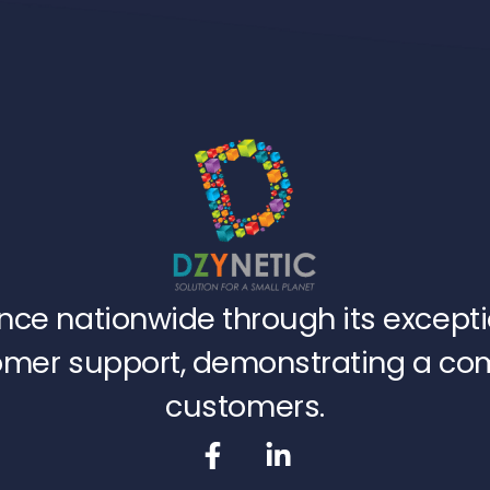
ence nationwide through its except
mer support, demonstrating a com
customers.
F
L
a
i