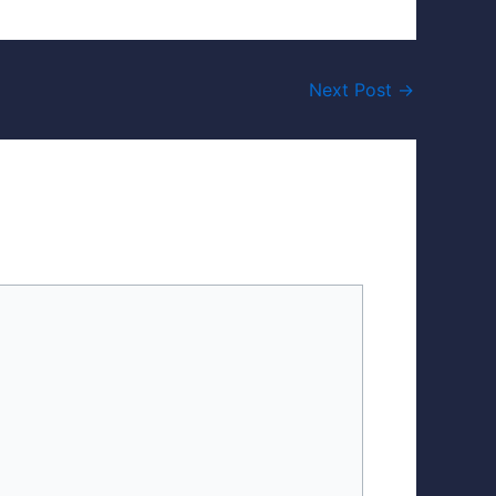
Next Post
→