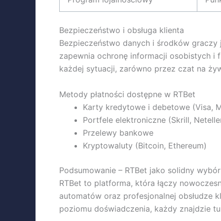
Bezpieczeństwo i obsługa klienta
Bezpieczeństwo danych i środków graczy j
zapewnia ochronę informacji osobistych i
każdej sytuacji, zarówno przez czat na żywo
Metody płatności dostępne w RTBet
Karty kredytowe i debetowe (Visa, 
Portfele elektroniczne (Skrill, Netelle
Przelewy bankowe
Kryptowaluty (Bitcoin, Ethereum)
Podsumowanie – RTBet jako solidny wybór 
RTBet to platforma, która łączy nowoczes
automatów oraz profesjonalnej obsłudze kli
poziomu doświadczenia, każdy znajdzie tu c