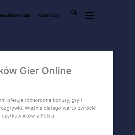
Testimonials
Contact
ków Gier Online
m oferuje różnorodne bonusy, gry i
rozgrywki. Właśnie dlatego warto zwrócić
a użytkowników z Polski.