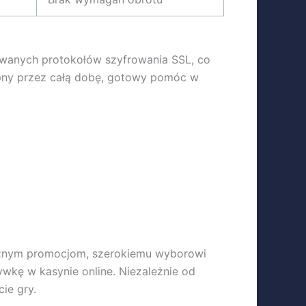
owanych protokołów szyfrowania SSL, co
tępny przez całą dobę, gotowy pomóc w
licznym promocjom, szerokiemu wyborowi
ywkę w kasynie online. Niezależnie od
ie gry.