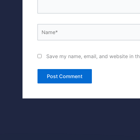
Name*
Save my name, email, and website in th