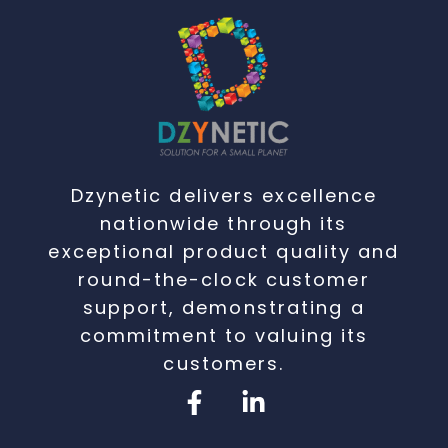
Dzynetic delivers excellence
nationwide through its
exceptional product quality and
round-the-clock customer
support, demonstrating a
commitment to valuing its
customers.
F
L
a
i
c
n