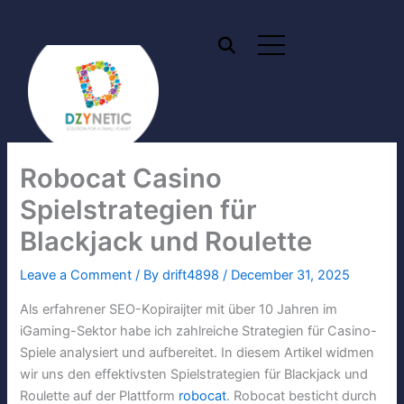
Skip
to
content
Robocat Casino
Spielstrategien für
Blackjack und Roulette
Leave a Comment
/ By
drift4898
/
December 31, 2025
Als erfahrener SEO-Kopiraijter mit über 10 Jahren im
iGaming-Sektor habe ich zahlreiche Strategien für Casino-
Spiele analysiert und aufbereitet. In diesem Artikel widmen
wir uns den effektivsten Spielstrategien für Blackjack und
Roulette auf der Plattform
robocat
. Robocat besticht durch