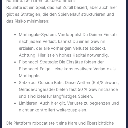
Roulette: Den Dreh rausbekommen?
Roulette ist ein Spiel, das auf Zufall basiert, aber auch hier
gibt es Strategien, die den Spielverlauf strukturieren und
das Risiko minimieren:
Martingale-System: Verdoppelst Du Deinen Einsatz
nach jedem Verlust, kannst Du einen Gewinn
erzielen, der alle vorherigen Verluste abdeckt.
Achtung: Hier ist ein hohes Kapital notwendig.
Fibonacci-Strategie: Die Einsätze folgen der
Fibonacci-Folge – eine konservativere Variante als
Martingale.
Setze auf Outside Bets: Diese Wetten (Rot/Schwarz,
Gerade/Ungerade) bieten fast 50 % Gewinnchance
und sind ideal für langfristiges Spielen.
Limitieren: Auch hier gilt, Verluste zu begrenzen und
nicht unkontrolliert weiterzuspielen.
Die Plattform robocat stellt eine klare und übersichtliche