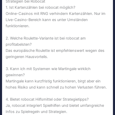
Strategien bei Robocat
1. Ist Kartenzählen bei robocat möglich?
Online-Casinos mit RNG verhindern Kartenzählen. Nur im
Live-Casino-Bereich kann es unter Umständen
funktionieren.
2. Welche Roulette-Variante ist bei robocat am
profitabelsten?
Das europäische Roulette ist empfehlenswert wegen des
geringeren Hausvorteils.
3. Kann ich mit Systemen wie Martingale wirklich
gewinnen?
Martingale kann kurzfristig funktionieren, birgt aber ein
hohes Risiko und kann schnell zu hohen Verlusten führen.
4. Bietet robocat Hilfsmittel oder Strategietipps?
Ja, robocat integriert Spielhilfen und bietet umfangreiche
Infos zu Spielregeln und Strategien.