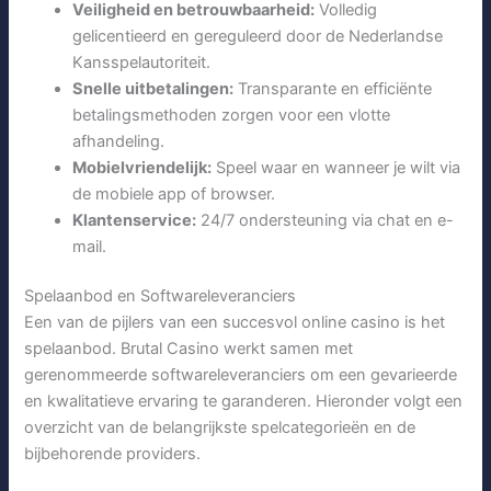
Veiligheid en betrouwbaarheid:
Volledig
gelicentieerd en gereguleerd door de Nederlandse
Kansspelautoriteit.
Snelle uitbetalingen:
Transparante en efficiënte
betalingsmethoden zorgen voor een vlotte
afhandeling.
Mobielvriendelijk:
Speel waar en wanneer je wilt via
de mobiele app of browser.
Klantenservice:
24/7 ondersteuning via chat en e-
mail.
Spelaanbod en Softwareleveranciers
Een van de pijlers van een succesvol online casino is het
spelaanbod. Brutal Casino werkt samen met
gerenommeerde softwareleveranciers om een gevarieerde
en kwalitatieve ervaring te garanderen. Hieronder volgt een
overzicht van de belangrijkste spelcategorieën en de
bijbehorende providers.