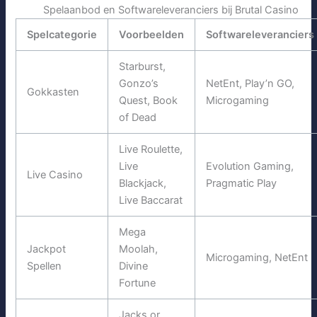
Spelaanbod en Softwareleveranciers bij Brutal Casino
Spelcategorie
Voorbeelden
Softwareleveranciers
Starburst,
Gonzo’s
NetEnt, Play’n GO,
Gokkasten
Quest, Book
Microgaming
of Dead
Live Roulette,
Live
Evolution Gaming,
Live Casino
Blackjack,
Pragmatic Play
Live Baccarat
Mega
Jackpot
Moolah,
Microgaming, NetEnt
Spellen
Divine
Fortune
Jacks or