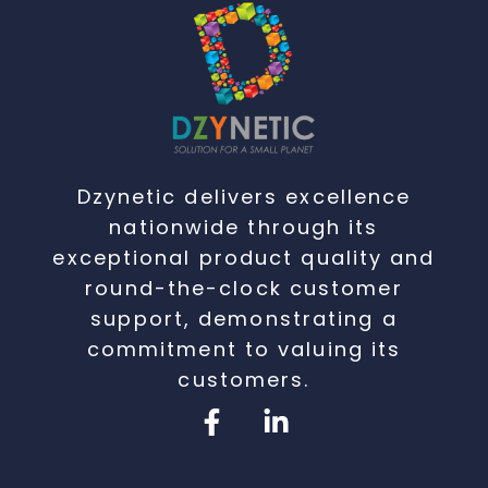
Dzynetic delivers excellence
nationwide through its
exceptional product quality and
round-the-clock customer
support, demonstrating a
commitment to valuing its
customers.
F
L
a
i
c
n