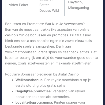
Playtech,
Video Poker
Better,
Microgaming
Deuces Wild
Bonussen en Promoties: Wat Kun Je Verwachten?
Een van de meest aantrekkelijke aspecten van online
casino’s zijn de bonussen en promoties. Brutal Casino
biedt een scala aan aanbiedingen die zowel nieuwe als
bestaande spelers aanspreken. Denk aan
welkomstbonussen, gratis spins en cashback-acties. Het
is echter belangrijk om altijd de voorwaarden goed door te
nemen, zoals inzetvereisten en maximale inzetlimieten.
Populaire Bonusaanbiedingen bij Brutal Casino
Welkomstbonus:
Een royale matchbonus op je
eerste storting plus gratis spins.
Dagelijkse promoties:
Variërend van reload
bonussen tot speciale toernooien.
Loyaliteitsprogramma:
Punten sparen voor