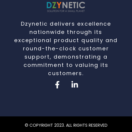
Dzynetic delivers excellence
nationwide through its
exceptional product quality and
round-the-clock customer
support, demonstrating a
commitment to valuing its
customers.
F
L
a
i
c
n
e
k
b
e
o
d
o
i
© COPYRIGHT 2023. ALL RIGHTS RESERVED