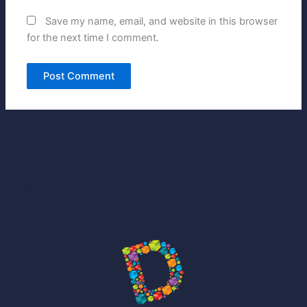
Save my name, email, and website in this browser
for the next time I comment.