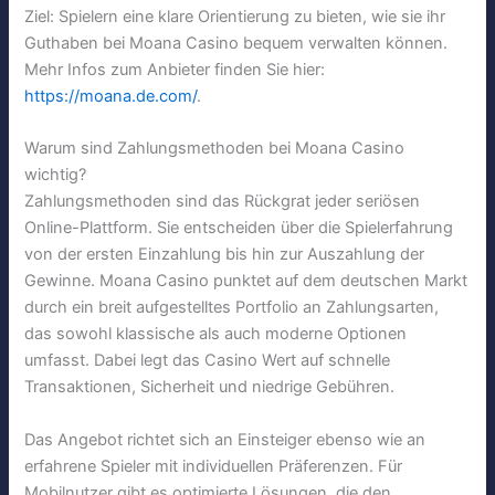
Ziel: Spielern eine klare Orientierung zu bieten, wie sie ihr
Guthaben bei Moana Casino bequem verwalten können.
Mehr Infos zum Anbieter finden Sie hier:
https://moana.de.com/
.
Warum sind Zahlungsmethoden bei Moana Casino
wichtig?
Zahlungsmethoden sind das Rückgrat jeder seriösen
Online-Plattform. Sie entscheiden über die Spielerfahrung
von der ersten Einzahlung bis hin zur Auszahlung der
Gewinne. Moana Casino punktet auf dem deutschen Markt
durch ein breit aufgestelltes Portfolio an Zahlungsarten,
das sowohl klassische als auch moderne Optionen
umfasst. Dabei legt das Casino Wert auf schnelle
Transaktionen, Sicherheit und niedrige Gebühren.
Das Angebot richtet sich an Einsteiger ebenso wie an
erfahrene Spieler mit individuellen Präferenzen. Für
Mobilnutzer gibt es optimierte Lösungen, die den