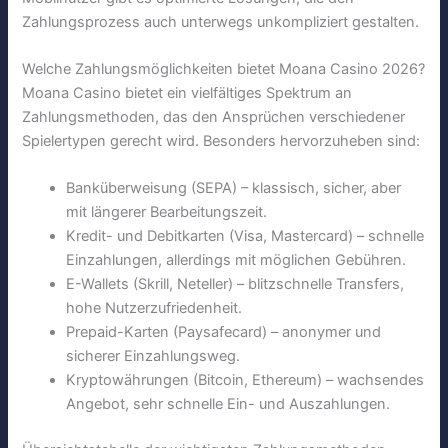
Zahlungsprozess auch unterwegs unkompliziert gestalten.
Welche Zahlungsmöglichkeiten bietet Moana Casino 2026?
Moana Casino bietet ein vielfältiges Spektrum an
Zahlungsmethoden, das den Ansprüchen verschiedener
Spielertypen gerecht wird. Besonders hervorzuheben sind:
Banküberweisung (SEPA) – klassisch, sicher, aber
mit längerer Bearbeitungszeit.
Kredit- und Debitkarten (Visa, Mastercard) – schnelle
Einzahlungen, allerdings mit möglichen Gebühren.
E-Wallets (Skrill, Neteller) – blitzschnelle Transfers,
hohe Nutzerzufriedenheit.
Prepaid-Karten (Paysafecard) – anonymer und
sicherer Einzahlungsweg.
Kryptowährungen (Bitcoin, Ethereum) – wachsendes
Angebot, sehr schnelle Ein- und Auszahlungen.