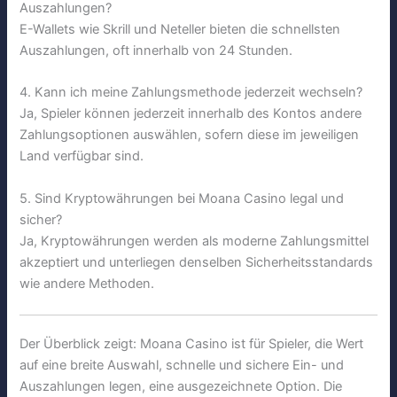
Auszahlungen?
E-Wallets wie Skrill und Neteller bieten die schnellsten
Auszahlungen, oft innerhalb von 24 Stunden.
4. Kann ich meine Zahlungsmethode jederzeit wechseln?
Ja, Spieler können jederzeit innerhalb des Kontos andere
Zahlungsoptionen auswählen, sofern diese im jeweiligen
Land verfügbar sind.
5. Sind Kryptowährungen bei Moana Casino legal und
sicher?
Ja, Kryptowährungen werden als moderne Zahlungsmittel
akzeptiert und unterliegen denselben Sicherheitsstandards
wie andere Methoden.
Der Überblick zeigt: Moana Casino ist für Spieler, die Wert
auf eine breite Auswahl, schnelle und sichere Ein- und
Auszahlungen legen, eine ausgezeichnete Option. Die