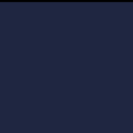
k
n
-
-
f
i
n