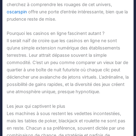
cherchez à comprendre les rouages de cet univers,
oscarspin
offre une porte d’entrée intéressante, bien que la
prudence reste de mise.
Pourquoi les casinos en ligne fascinent autant ?
Il serait naïf de croire que les casinos en ligne ne sont
qu’une simple extension numérique des établissements
terrestres. Leur attrait dépasse souvent la simple
commodité. C’est un peu comme comparer un vieux bar de
quartier à une boîte de nuit futuriste où chaque clic peut
déclencher une avalanche de jetons virtuels. L’adrénaline, la
possibilité de gains rapides, et la diversité des jeux créent
une atmosphère unique, presque hypnotique.
Les jeux qui captivent le plus
Les machines à sous restent les vedettes incontestées,
mais les tables de poker, blackjack et roulette ne sont pas
en reste. Chacun a sa préférence, souvent dictée par une
combinaison de chance, de stratégie et parfois de