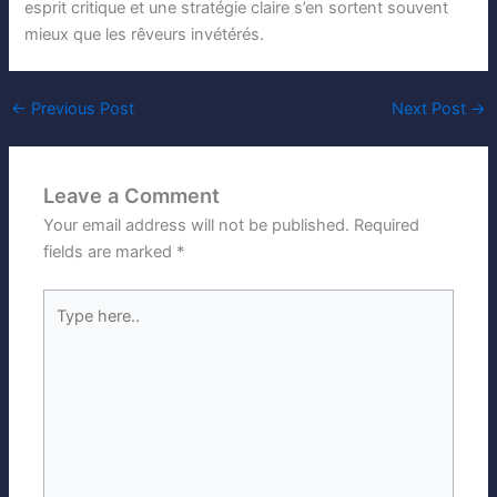
esprit critique et une stratégie claire s’en sortent souvent
mieux que les rêveurs invétérés.
←
Previous Post
Next Post
→
Leave a Comment
Your email address will not be published.
Required
fields are marked
*
Type
here..