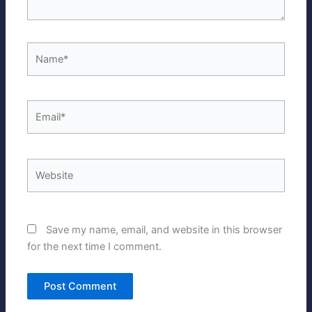
Name*
Email*
Website
Save my name, email, and website in this browser
for the next time I comment.