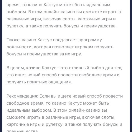
время, то казино Кактус может быть идеальным
выбором. В этом онлайн-казино вы сможете играть в
различные игры, включая слоты, карточные игры и
рулетку, а также получать бонусы и преимущества.
Также, казино Кактус предлагает программу
лояльности, которая позволяет игрокам получать
бонусы и преимущества за их игру.
В целом, казино Кактус – это отличный выбор для тех,
кто ищет новый способ провести свободное время и
получить приятные ощущения.
Рекомендация: Если вы ищете новый способ провести
свободное время, то казино Кактус может быть
идеальным выбором. В этом онлайн-казино вы
сможете играть в различные игры, включая слоты,
карточные игры и рулетку, а также получать бонусы и
преимущества.