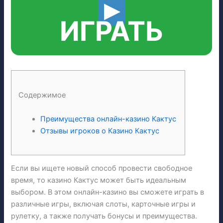
ИГРАТЬ
Содержимое
Преимущества онлайн-казино Кактус
Отзывы игроков о Казино Кактус
Если вы ищете новый способ провести свободное
время, то казино Кактус может быть идеальным
выбором. В этом онлайн-казино вы сможете играть в
различные игры, включая слоты, карточные игры и
рулетку, а также получать бонусы и преимущества.