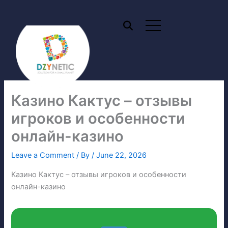
Skip
to
content
Казино Кактус – отзывы
игроков и особенности
онлайн-казино
Leave a Comment
/ By
/
June 22, 2026
Казино Кактус – отзывы игроков и особенности
онлайн-казино