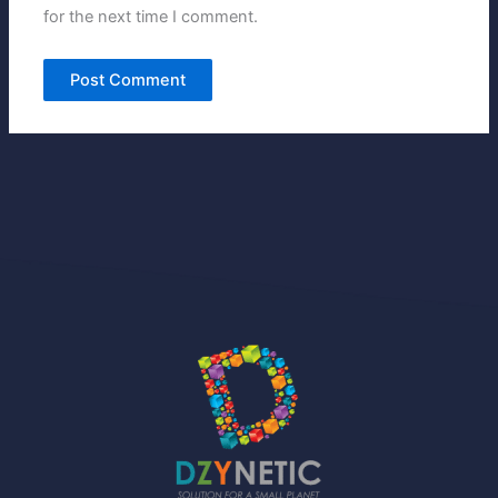
for the next time I comment.