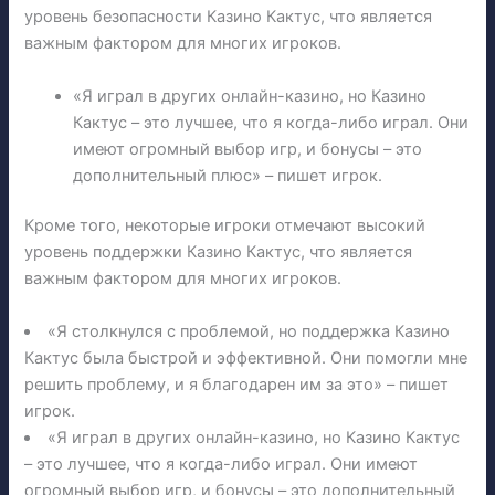
уровень безопасности Казино Кактус, что является
важным фактором для многих игроков.
«Я играл в других онлайн-казино, но Казино
Кактус – это лучшее, что я когда-либо играл. Они
имеют огромный выбор игр, и бонусы – это
дополнительный плюс» – пишет игрок.
Кроме того, некоторые игроки отмечают высокий
уровень поддержки Казино Кактус, что является
важным фактором для многих игроков.
«Я столкнулся с проблемой, но поддержка Казино
Кактус была быстрой и эффективной. Они помогли мне
решить проблему, и я благодарен им за это» – пишет
игрок.
«Я играл в других онлайн-казино, но Казино Кактус
– это лучшее, что я когда-либо играл. Они имеют
огромный выбор игр, и бонусы – это дополнительный