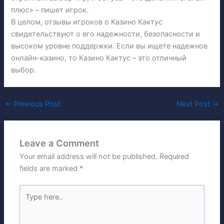
плюс» – пишет игрок.
В целом, отзывы игроков о Казино Кактус
свидетельствуют о его надежности, безопасности и
высоком уровне поддержки. Если вы ищете надежное
онлайн-казино, то Казино Кактус – это отличный
выбор.
←
Previous Post
Next Post
→
Leave a Comment
Your email address will not be published.
Required
fields are marked
*
Type
here..