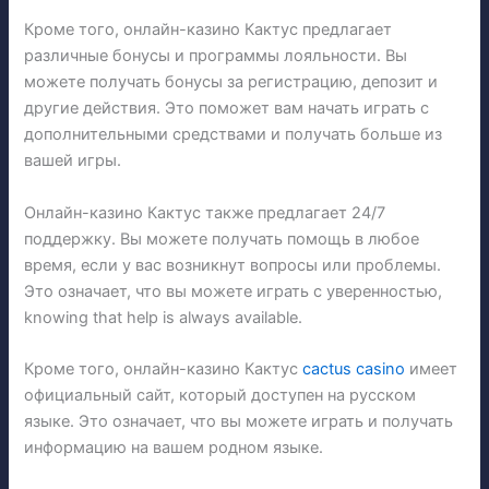
Кроме того, онлайн-казино Кактус предлагает
различные бонусы и программы лояльности. Вы
можете получать бонусы за регистрацию, депозит и
другие действия. Это поможет вам начать играть с
дополнительными средствами и получать больше из
вашей игры.
Онлайн-казино Кактус также предлагает 24/7
поддержку. Вы можете получать помощь в любое
время, если у вас возникнут вопросы или проблемы.
Это означает, что вы можете играть с уверенностью,
knowing that help is always available.
Кроме того, онлайн-казино Кактус
cactus casino
имеет
официальный сайт, который доступен на русском
языке. Это означает, что вы можете играть и получать
информацию на вашем родном языке.