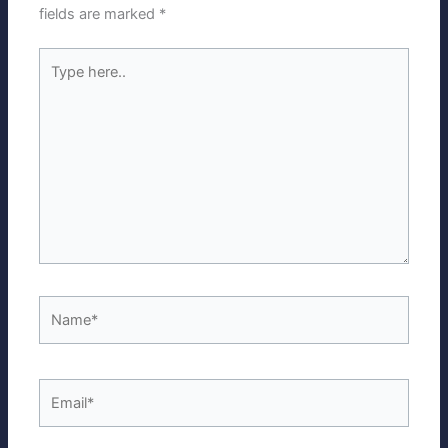
fields are marked
*
Type
here..
Name*
Email*