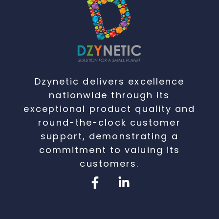
Dzynetic delivers excellence
nationwide through its
exceptional product quality and
round-the-clock customer
support, demonstrating a
commitment to valuing its
customers.
F
L
a
i
c
n
e
k