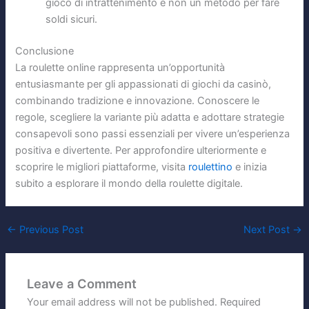
gioco di intrattenimento e non un metodo per fare
soldi sicuri.
Conclusione
La roulette online rappresenta un’opportunità
entusiasmante per gli appassionati di giochi da casinò,
combinando tradizione e innovazione. Conoscere le
regole, scegliere la variante più adatta e adottare strategie
consapevoli sono passi essenziali per vivere un’esperienza
positiva e divertente. Per approfondire ulteriormente e
scoprire le migliori piattaforme, visita
roulettino
e inizia
subito a esplorare il mondo della roulette digitale.
←
Previous Post
Next Post
→
Leave a Comment
Your email address will not be published.
Required