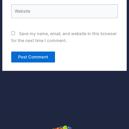
Website
Save my name, email, and website in this browser
for the next time I comment.