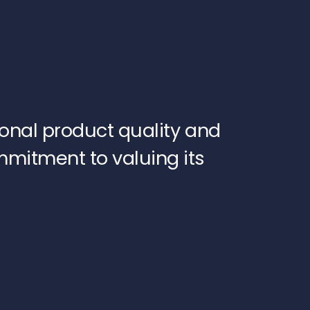
ional product quality and
mitment to valuing its