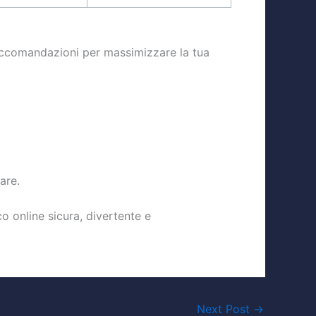
raccomandazioni per massimizzare la tua
are.
co online sicura, divertente e
Next Post
→