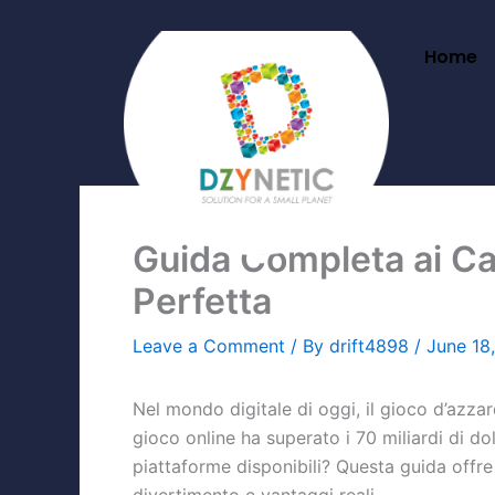
Skip
to
Home
content
Guida Completa ai Ca
Perfetta
Leave a Comment
/ By
drift4898
/
June 18
Nel mondo digitale di oggi, il gioco d’azza
gioco online ha superato i 70 miliardi di d
piattaforme disponibili? Questa guida offre u