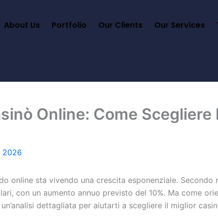
About Us
Portfolio
Our Clients
Our Services
sinò Online: Come Scegliere 
, 2026
rdo online sta vivendo una crescita esponenziale. Secondo re
ollari, con un aumento annuo previsto del 10%. Ma come orie
n’analisi dettagliata per aiutarti a scegliere il miglior cas