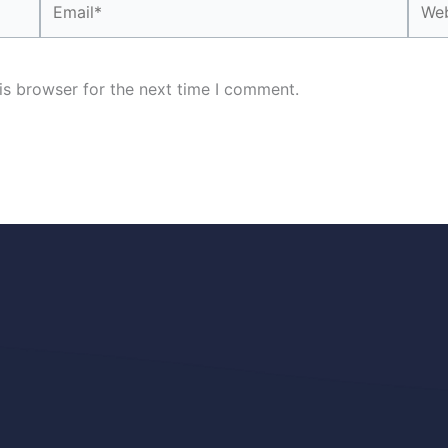
is browser for the next time I comment.