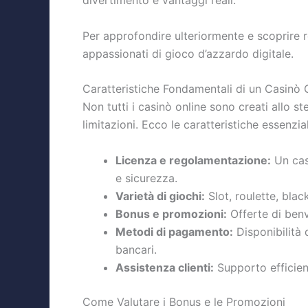
divertimento e vantaggi reali.
Per approfondire ulteriormente e scoprire re
appassionati di gioco d’azzardo digitale.
Caratteristiche Fondamentali di un Casinò O
Non tutti i casinò online sono creati allo 
limitazioni. Ecco le caratteristiche essenzia
Licenza e regolamentazione:
Un casi
e sicurezza.
Varietà di giochi:
Slot, roulette, blac
Bonus e promozioni:
Offerte di benv
Metodi di pagamento:
Disponibilità d
bancari.
Assistenza clienti:
Supporto efficient
Come Valutare i Bonus e le Promozioni