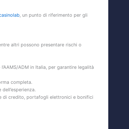
casinolab
, un punto di riferimento per gli
ntre altri possono presentare rischi o
’AAMS/ADM in Italia, per garantire legalità
forma completa.
 dell’esperienza.
di credito, portafogli elettronici e bonifici