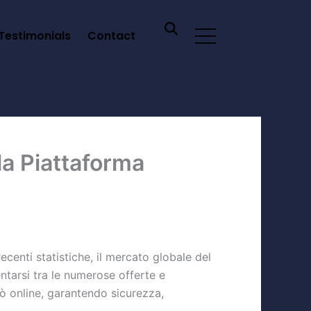
Testimonials
Contact
la Piattaforma
centi statistiche, il mercato globale del
ntarsi tra le numerose offerte e
inò online, garantendo sicurezza,