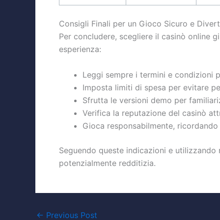
Consigli Finali per un Gioco Sicuro e Diver
Per concludere, scegliere il casinò online
esperienza:
Leggi sempre i termini e condizioni 
Imposta limiti di spesa per evitare p
Sfrutta le versioni demo per familiari
Verifica la reputazione del casinò attr
Gioca responsabilmente, ricordando 
Seguendo queste indicazioni e utilizzando
potenzialmente redditizia.
←
Previous Post