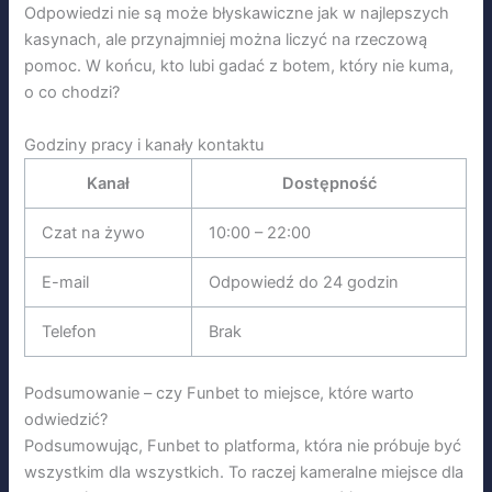
Odpowiedzi nie są może błyskawiczne jak w najlepszych
kasynach, ale przynajmniej można liczyć na rzeczową
pomoc. W końcu, kto lubi gadać z botem, który nie kuma,
o co chodzi?
Godziny pracy i kanały kontaktu
Kanał
Dostępność
Czat na żywo
10:00 – 22:00
E-mail
Odpowiedź do 24 godzin
Telefon
Brak
Podsumowanie – czy Funbet to miejsce, które warto
odwiedzić?
Podsumowując, Funbet to platforma, która nie próbuje być
wszystkim dla wszystkich. To raczej kameralne miejsce dla