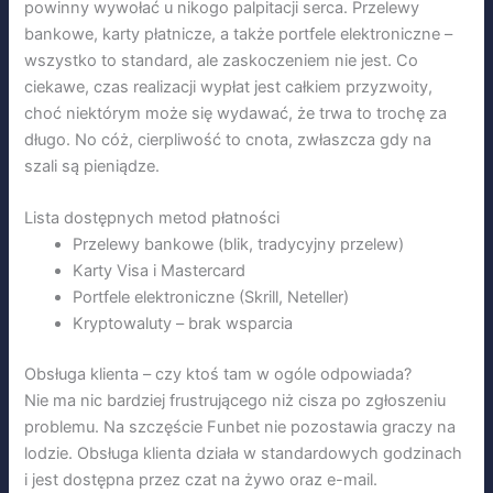
powinny wywołać u nikogo palpitacji serca. Przelewy
bankowe, karty płatnicze, a także portfele elektroniczne –
wszystko to standard, ale zaskoczeniem nie jest. Co
ciekawe, czas realizacji wypłat jest całkiem przyzwoity,
choć niektórym może się wydawać, że trwa to trochę za
długo. No cóż, cierpliwość to cnota, zwłaszcza gdy na
szali są pieniądze.
Lista dostępnych metod płatności
Przelewy bankowe (blik, tradycyjny przelew)
Karty Visa i Mastercard
Portfele elektroniczne (Skrill, Neteller)
Kryptowaluty – brak wsparcia
Obsługa klienta – czy ktoś tam w ogóle odpowiada?
Nie ma nic bardziej frustrującego niż cisza po zgłoszeniu
problemu. Na szczęście Funbet nie pozostawia graczy na
lodzie. Obsługa klienta działa w standardowych godzinach
i jest dostępna przez czat na żywo oraz e-mail.