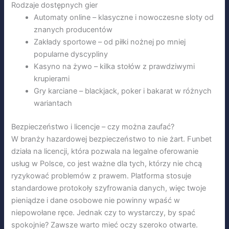
Rodzaje dostępnych gier
Automaty online – klasyczne i nowoczesne sloty od
znanych producentów
Zakłady sportowe – od piłki nożnej po mniej
popularne dyscypliny
Kasyno na żywo – kilka stołów z prawdziwymi
krupierami
Gry karciane – blackjack, poker i bakarat w różnych
wariantach
Bezpieczeństwo i licencje – czy można zaufać?
W branży hazardowej bezpieczeństwo to nie żart. Funbet
działa na licencji, która pozwala na legalne oferowanie
usług w Polsce, co jest ważne dla tych, którzy nie chcą
ryzykować problemów z prawem. Platforma stosuje
standardowe protokoły szyfrowania danych, więc twoje
pieniądze i dane osobowe nie powinny wpaść w
niepowołane ręce. Jednak czy to wystarczy, by spać
spokojnie? Zawsze warto mieć oczy szeroko otwarte.