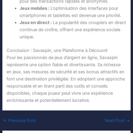
pour des transactions rapides et anonymes.
Jeux mobiles :
L’optimisation des interfaces pour
smartphones et tablettes est devenue une priorité.
Jeux en direct :
La popularité des croupiers en direct
continue de croître, offrant une expérience sociale
unique.
Conclusion : Savaspin, une Plateforme à Découvrir
Pour les passionnés de jeux d’argent en ligne, Savaspin
représente une option fiable et divertissante. Sa richesse
en jeux, ses mesures de sécurité et ses bonus attractifs en
font une destination privilégiée. En adoptant une approche
responsable et en tirant parti des outils et conseils
disponibles, chaque joueur peut vivre une expérience
enrichissante et potentiellement lucrative.
←
Previous Post
Next Post
→