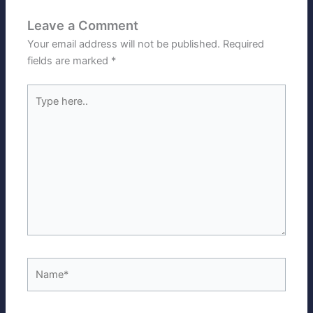
Leave a Comment
Your email address will not be published.
Required
fields are marked
*
Type
here..
Name*