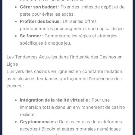
Gérer son budget :
Fixer des limites de dépôt et de
perte pour éviter les excès.
Profiter des bonus :
Utiliser les offres
promotionnelles pour augmenter son capital de jeu.
Se former :
Comprendre les règles et stratégies
spécifiques à chaque jeu.
Les Tendances Actuelles dans l’Industrie des Casinos en
Ligne
L’univers des casinos en ligne est en constante mutation,
avec plusieurs tendances qui façonnent l’expérience des
joueurs :
Intégration de la réalité virtuelle :
Pour une
immersion totale dans un environnement de casino
réaliste.
Cryptomonnaies :
De plus en plus de plateformes
acceptent Bitcoin et autres monnaies numériques