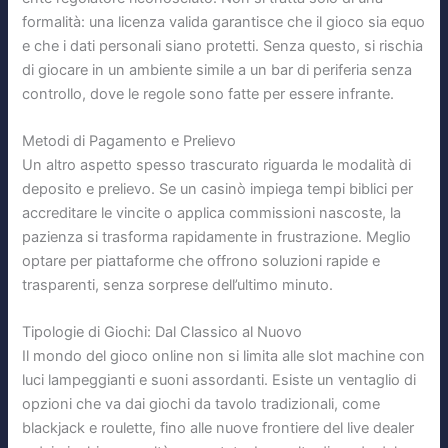
formalità: una licenza valida garantisce che il gioco sia equo
e che i dati personali siano protetti. Senza questo, si rischia
di giocare in un ambiente simile a un bar di periferia senza
controllo, dove le regole sono fatte per essere infrante.
Metodi di Pagamento e Prelievo
Un altro aspetto spesso trascurato riguarda le modalità di
deposito e prelievo. Se un casinò impiega tempi biblici per
accreditare le vincite o applica commissioni nascoste, la
pazienza si trasforma rapidamente in frustrazione. Meglio
optare per piattaforme che offrono soluzioni rapide e
trasparenti, senza sorprese dell’ultimo minuto.
Tipologie di Giochi: Dal Classico al Nuovo
Il mondo del gioco online non si limita alle slot machine con
luci lampeggianti e suoni assordanti. Esiste un ventaglio di
opzioni che va dai giochi da tavolo tradizionali, come
blackjack e roulette, fino alle nuove frontiere del live dealer