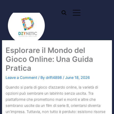
Skip
to
content
Esplorare il Mondo del
Gioco Online: Una Guida
Pratica
Leave a Comment
/ By
drift4898
/
June 18, 2026
Quando si parla di gioco d’azzardo online, la varietà di
opzioni può sembrare un labirinto senza uscita. Tra
piattaforme che promettono mari e monti e altre che
sembrano uscite da un film di serie B, orientarsi diventa
un’impresa. Tuttavia, non tutto è perduto: esistono risorse