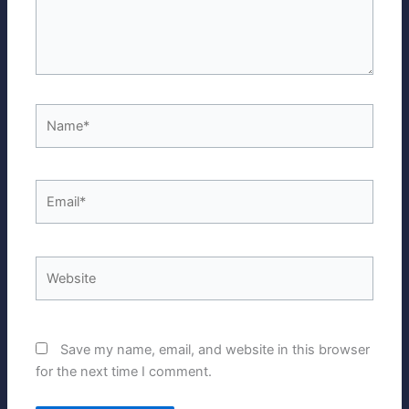
Name*
Email*
Website
Save my name, email, and website in this browser
for the next time I comment.