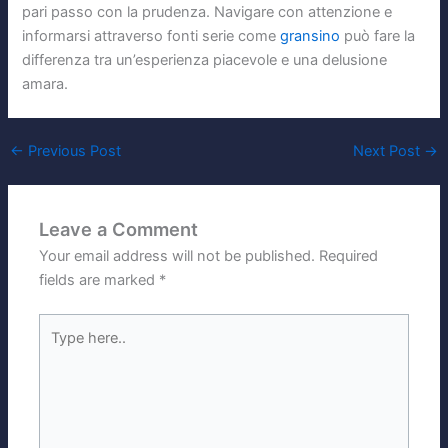
pari passo con la prudenza. Navigare con attenzione e
informarsi attraverso fonti serie come
gransino
può fare la
differenza tra un’esperienza piacevole e una delusione
amara.
←
Previous Post
Next Post
→
Leave a Comment
Your email address will not be published.
Required
fields are marked
*
Type
here..