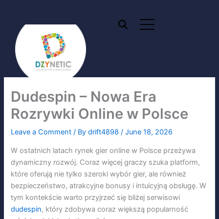
Skip
to
content
Dudespin – Nowa Era
Rozrywki Online w Polsce
Leave a Comment
/ By
drift4898
/
June 18, 2026
W ostatnich latach rynek gier online w Polsce przeżywa
dynamiczny rozwój. Coraz więcej graczy szuka platform,
które oferują nie tylko szeroki wybór gier, ale również
bezpieczeństwo, atrakcyjne bonusy i intuicyjną obsługę. W
tym kontekście warto przyjrzeć się bliżej serwisowi
dudespin
, który zdobywa coraz większą popularność