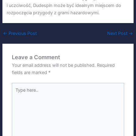
i uczciwość, Dudespin może być idealnym miejscem do
rozpoczęcia przygody z grami hazardowymi.
←
Previous Post
Next Post
→
Leave a Comment
Your email address will not be published.
Required
fields are marked
*
Type
here..