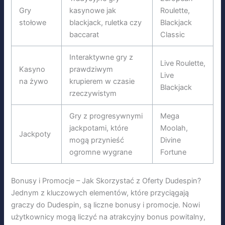
Gry
kasynowe jak
Roulette,
stołowe
blackjack, ruletka czy
Blackjack
baccarat
Classic
Interaktywne gry z
Live Roulette,
Kasyno
prawdziwym
Live
na żywo
krupierem w czasie
Blackjack
rzeczywistym
Gry z progresywnymi
Mega
jackpotami, które
Moolah,
Jackpoty
mogą przynieść
Divine
ogromne wygrane
Fortune
Bonusy i Promocje – Jak Skorzystać z Oferty Dudespin?
Jednym z kluczowych elementów, które przyciągają
graczy do Dudespin, są liczne bonusy i promocje. Nowi
użytkownicy mogą liczyć na atrakcyjny bonus powitalny,