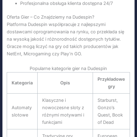
Profesjonalna obsługa klienta dostępna 24/7
Oferta Gier – Co Znajdziemy na Dudespin?
Platforma Dudespin współpracuje z najlepszymi
dostawcami oprogramowania na rynku, co przekłada się
na wysoką jakość i różnorodność dostępnych tytułów.
Gracze mogą liczyć na gry od takich producentów jak
NetEnt, Microgaming czy Play’n GO.
Popularne kategorie gier na Dudespin
Przykładowe
Kategoria
Opis
gry
Klasyczne i
Starburst,
Automaty
nowoczesne sloty z
Gonzo’s
slotowe
różnymi motywami i
Quest, Book
funkcjami
of Dead
Tradycyjne gry
European