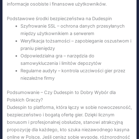
informacje osobiste i finansowe użytkowników.
Podstawowe środki bezpieczeństwa na Dudespin
Szyfrowanie SSL – ochrona danych przesyłanych
między użytkownikiem a serwerem
Weryfikacja tożsamości – zapobieganie oszustwom i
praniu pieniędzy
Odpowiedzialna gra – narzędzia do
samowykluczenia i limitów depozytów
Regularne audyty – kontrola uczciwości gier przez
niezależne firmy
Podsumowanie – Czy Dudespin to Dobry Wybór dla
Polskich Graczy?
Dudespin to platforma, która łączy w sobie nowoczesność,
bezpieczeństwo i bogatą ofertę gier. Dzięki licznym
bonusom i profesjonalnej obsłudze, stanowi atrakcyjną
propozycję dla każdego, kto szuka niezawodnego kasyna
online w Polsce. Jeśli cenisz sobie wygodę, różnorodność