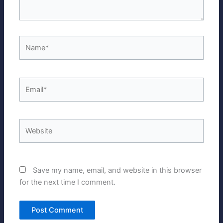
Name*
Email*
Website
Save my name, email, and website in this browser
for the next time I comment.