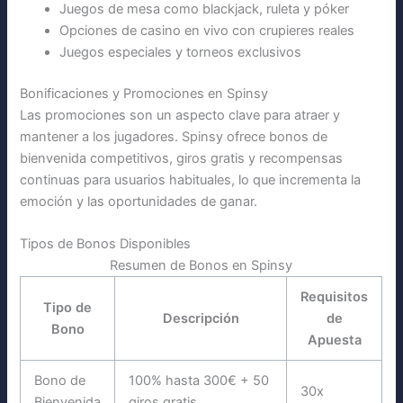
Juegos de mesa como blackjack, ruleta y póker
Opciones de casino en vivo con crupieres reales
Juegos especiales y torneos exclusivos
Bonificaciones y Promociones en Spinsy
Las promociones son un aspecto clave para atraer y
mantener a los jugadores. Spinsy ofrece bonos de
bienvenida competitivos, giros gratis y recompensas
continuas para usuarios habituales, lo que incrementa la
emoción y las oportunidades de ganar.
Tipos de Bonos Disponibles
Resumen de Bonos en Spinsy
Requisitos
Tipo de
Descripción
de
Bono
Apuesta
Bono de
100% hasta 300€ + 50
30x
Bienvenida
giros gratis