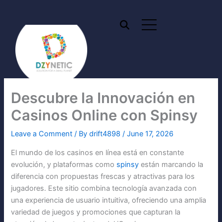
Skip
to
content
Descubre la Innovación en
Casinos Online con Spinsy
Leave a Comment
/ By
drift4898
/
June 17, 2026
El mundo de los casinos en línea está en constante
evolución, y plataformas como
spinsy
están marcando la
diferencia con propuestas frescas y atractivas para los
jugadores. Este sitio combina tecnología avanzada con
una experiencia de usuario intuitiva, ofreciendo una amplia
variedad de juegos y promociones que capturan la