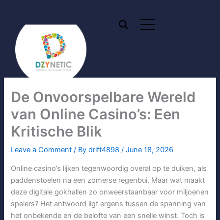
Skip
to
content
De Onvoorspelbare Wereld
van Online Casino’s: Een
Kritische Blik
Leave a Comment
/ By
drift4898
/
June 18, 2026
Online casino’s lijken tegenwoordig overal op te duiken, als
paddenstoelen na een zomerse regenbui. Maar wat maakt
deze digitale gokhallen zo onweerstaanbaar voor miljoenen
spelers? Het antwoord ligt ergens tussen de spanning van
het onbekende en de belofte van een snelle winst. Toch is