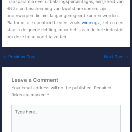
Transparantie over uitbetalingspercentages, eerlijkheid van
RNG’s en bescherming van kwetsbare spelers zijn
onderwerpen die niet langer genegeerd kunnen worden.
Platforms die openheid bieden, zoals
winningz
, zetten een
stap in de goede richting, maar het is aan de hele industrie
om deze trend voort te zetten.
←
Previous Post
Next Post
→
Leave a Comment
Your email address will not be published.
Required
fields are marked
*
Type
here..