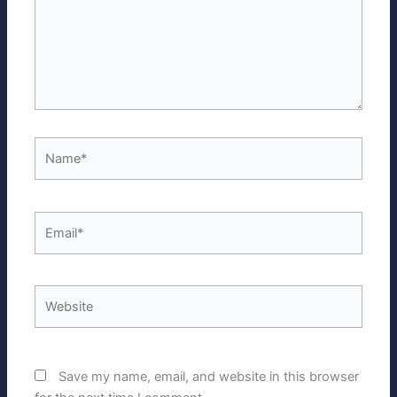
Name*
Email*
Website
Save my name, email, and website in this browser