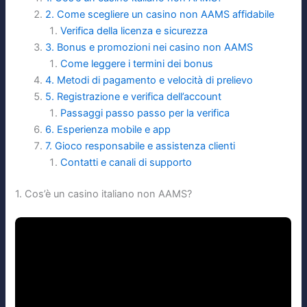
2. Come scegliere un casino non AAMS affidabile
Verifica della licenza e sicurezza
3. Bonus e promozioni nei casino non AAMS
Come leggere i termini dei bonus
4. Metodi di pagamento e velocità di prelievo
5. Registrazione e verifica dell’account
Passaggi passo passo per la verifica
6. Esperienza mobile e app
7. Gioco responsabile e assistenza clienti
Contatti e canali di supporto
1. Cos’è un casino italiano non AAMS?