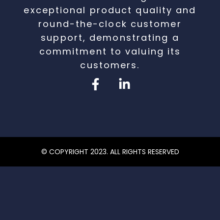
exceptional product quality and
round-the-clock customer
support, demonstrating a
commitment to valuing its
customers.
F
L
a
i
c
n
e
k
b
e
o
d
o
i
© COPYRIGHT 2023. ALL RIGHTS RESERVED
k
n
-
-
f
i
n