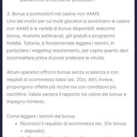
3. Bonus e promozioni nei casino non AAMS
Uno dei motivi per cui molti giocatori si avvicinano ai casino
non AAMS è la varietà di bonus disponibili: welcome
bonus, ricariche settimanali, giri gratuiti e programmi
fedeltà. Tuttavia, è fondamentale leggere i termini, in
particolare i wagering requirements, per capire quanto devi
scommettere prima di poter prelevare le vincite.
Alcuni operatori offrono bonus senza scadenza o con
requisiti di scommessa bassi (es. 20x). Altri, invece,
propongono offerte più ricche ma con condizioni più
restrittive. Valuta sempre il rapporto tra valore del bonus e
impegno richiesto.
Come leggere i termini dei bonus
Riconosci il requisito di scommessa (es. 30x bonus
+ deposito).