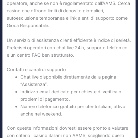
operatore, anche se non è regolamentato dall’AAMS. Cerca
casino che offrono limiti di deposito giornalieri,
autoesclusione temporanea e link a enti di supporto come
Gioca Responsabile.
Un servizio di assistenza clienti efficiente è indice di serietà.
Preferisci operatori con chat live 24 h, supporto telefonico
e un centro FAQ ben strutturato.
Contatti e canali di supporto
Chat live disponibile direttamente dalla pagina
“Assistenza”.
Indirizzo email dedicato per richieste di verifica o
problemi di pagamento.
Numero telefonico gratuito per utenti italiani, attivo
anche nei weekend.
Con queste informazioni dovresti essere pronto a valutare
con criterio i casino italiani non AAMS, scegliendo quello