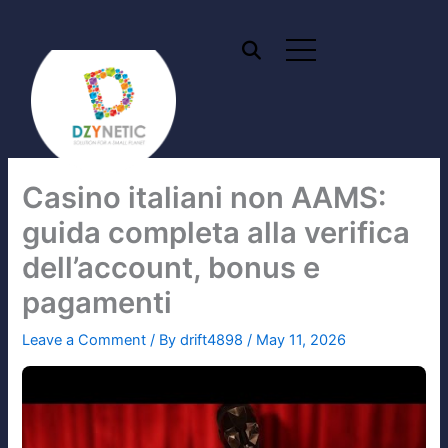
Skip
to
content
Casino italiani non AAMS:
guida completa alla verifica
dell’account, bonus e
pagamenti
Leave a Comment
/ By
drift4898
/
May 11, 2026