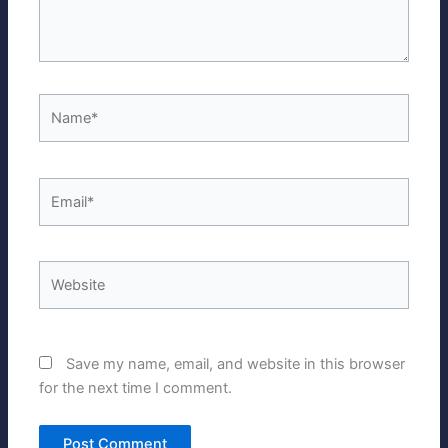
Name*
Email*
Website
Save my name, email, and website in this browser
for the next time I comment.