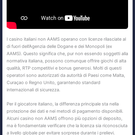
I casino italiani non AAMS operano con licenze rilasciate al
di fuori dell’Agenzia delle Dogane e dei Monopoli (ex
AAMS). Questo significa che, pur non essendo soggetti alla
normativa italiana, possono comunque offrire giochi di alta
qualità, RTP competitivi e bonus generosi. Molti di questi
operatori sono autorizzati da autorità di Paesi come Malta,
Curaçao o Regno Unito, garantendo standard
internazionali di sicurezza.
Per il giocatore italiano, la differenza principale sta nella
protezione dei dati e nei metodi di pagamento disponibili.
Alcuni casino non AAMS offrono più opzioni di deposito,
ma è fondamentale verificare che la licenza sia riconosciuta
a livello globale per evitare sorprese durante i prelievi.