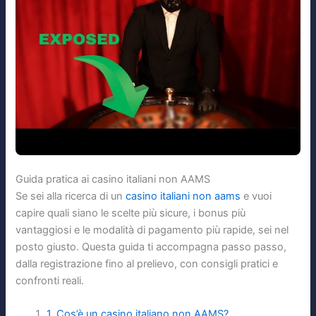
Guida pratica ai casino italiani non AAMS
Se sei alla ricerca di un
casino italiani non aams
e vuoi
capire quali siano le scelte più sicure, i bonus più
vantaggiosi e le modalità di pagamento più rapide, sei nel
posto giusto. Questa guida ti accompagna passo passo,
dalla registrazione fino al prelievo, con consigli pratici e
confronti reali.
1. Cos’è un casino italiano non AAMS?