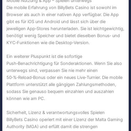
Mobile Nutzung & App – Spielen unterwegs
Die mobile Erfahrung von BillyBets Casino ist sowohl im
Browser als auch in einer nativen App verfügbar. Die App
gibt es für iOS und Android und lässt sich über die
jeweiligen App‑Stores herunterladen. Sie ist leichtgewichtig,
benötigt wenig Speicher und bietet dieselben Bonus‑ und
KYC‑Funktionen wie die Desktop‑Version.
Ein weiterer Pluspunkt ist die sofortige
Push‑Benachrichtigung für Sonderaktionen. Wenn Sie also
unterwegs sind, verpassen Sie nie mehr einen
50‑%‑Reload‑Bonus oder ein neues Live‑Turnier. Die mobile
Plattform unterstützt alle gängigen Zahlungsmethoden,
sodass Sie genauso bequem einzahlen und auszahlen
können wie am PC.
Sicherheit, Lizenz & verantwortungsvolles Spielen
BillyBets Casino operiert mit einer Lizenz der Malta Gaming
Authority (MGA) und erfüllt damit die strengen