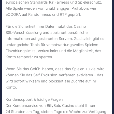
europäischen Standards für Fairness und Spielerschutz.
Alle Spiele werden von unabhängigen Prüflabors wie
eCOGRA auf Randomness und RTP geprüft.
Für die Sicherheit Ihrer Daten nutzt das Casino
SSL‑Verschlüsselung und speichert persönliche
Informationen auf gesicherten Servern. Zusätzlich gibt es
umfangreiche Tools für verantwortungsvolles Spielen:
Einzahlungslimits, Verlustlimits und die Möglichkeit, das
Konto temporär zu sperren.
Wenn Sie das Gefühl haben, dass das Spielen zu viel wird,
können Sie das Self‑Exclusion‑Verfahren aktivieren – das
wird sofort wirksam und blockiert alle Zugriffe auf Ihr
Konto.
Kundensupport & häufige Fragen
Der Kundenservice von BillyBets Casino steht Ihnen
24 Stunden am Tag, sieben Tage die Woche zur Verfügung.