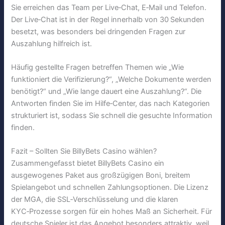
Sie erreichen das Team per Live‑Chat, E‑Mail und Telefon.
Der Live‑Chat ist in der Regel innerhalb von 30 Sekunden
besetzt, was besonders bei dringenden Fragen zur
Auszahlung hilfreich ist.
Häufig gestellte Fragen betreffen Themen wie „Wie
funktioniert die Verifizierung?“, „Welche Dokumente werden
benötigt?“ und „Wie lange dauert eine Auszahlung?“. Die
Antworten finden Sie im Hilfe‑Center, das nach Kategorien
strukturiert ist, sodass Sie schnell die gesuchte Information
finden.
Fazit – Sollten Sie BillyBets Casino wählen?
Zusammengefasst bietet BillyBets Casino ein
ausgewogenes Paket aus großzügigen Boni, breitem
Spielangebot und schnellen Zahlungsoptionen. Die Lizenz
der MGA, die SSL‑Verschlüsselung und die klaren
KYC‑Prozesse sorgen für ein hohes Maß an Sicherheit. Für
deutsche Spieler ist das Angebot besonders attraktiv, weil