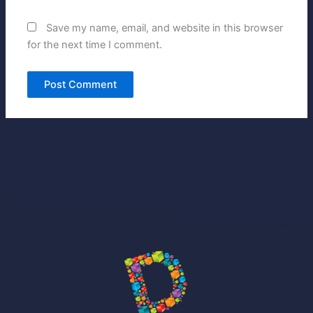
Save my name, email, and website in this browser
for the next time I comment.