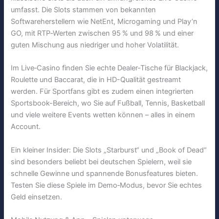
umfasst. Die Slots stammen von bekannten
Softwareherstellern wie NetEnt, Microgaming und Play’n
GO, mit RTP‑Werten zwischen 95 % und 98 % und einer
guten Mischung aus niedriger und hoher Volatilität.
Im Live‑Casino finden Sie echte Dealer‑Tische für Blackjack,
Roulette und Baccarat, die in HD-Qualität gestreamt
werden. Für Sportfans gibt es zudem einen integrierten
Sportsbook-Bereich, wo Sie auf Fußball, Tennis, Basketball
und viele weitere Events wetten können – alles in einem
Account.
Ein kleiner Insider: Die Slots „Starburst“ und „Book of Dead“
sind besonders beliebt bei deutschen Spielern, weil sie
schnelle Gewinne und spannende Bonusfeatures bieten.
Testen Sie diese Spiele im Demo‑Modus, bevor Sie echtes
Geld einsetzen.