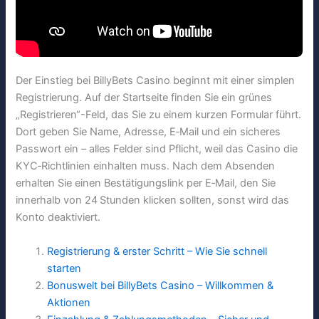
Der Einstieg bei BillyBets Casino beginnt mit einer simplen
Registrierung. Auf der Startseite finden Sie ein grünes
„Registrieren“-Feld, das Sie zu einem kurzen Formular führt.
Dort geben Sie Name, Adresse, E‑Mail und ein sicheres
Passwort ein – alles Felder sind Pflicht, weil das Casino die
KYC‑Richtlinien einhalten muss. Nach dem Absenden
erhalten Sie einen Bestätigungslink per E‑Mail, den Sie
innerhalb von 24 Stunden klicken sollten, sonst wird das
Konto deaktiviert.
Registrierung & erster Schritt – Wie Sie schnell
starten
Bonuswelt bei BillyBets Casino – Willkommen &
Aktionen