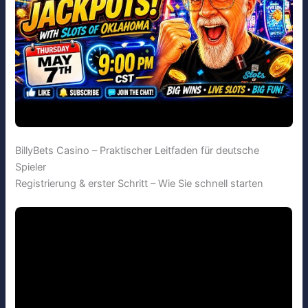
BillyBets Casino – Praktischer Leitfaden für deutsche
Spieler
Registrierung & erster Schritt – Wie Sie schnell starten