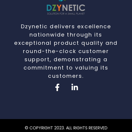
Dzynetic delivers excellence
nationwide through its
exceptional product quality and
round-the-clock customer
support, demonstrating a
commitment to valuing its
customers.
F
L
a
i
c
n
e
k
b
e
o
d
o
i
© COPYRIGHT 2023. ALL RIGHTS RESERVED