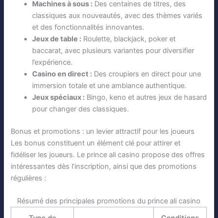
Machines à sous :
Des centaines de titres, des
classiques aux nouveautés, avec des thèmes variés
et des fonctionnalités innovantes.
Jeux de table :
Roulette, blackjack, poker et
baccarat, avec plusieurs variantes pour diversifier
l’expérience.
Casino en direct :
Des croupiers en direct pour une
immersion totale et une ambiance authentique.
Jeux spéciaux :
Bingo, keno et autres jeux de hasard
pour changer des classiques.
Bonus et promotions : un levier attractif pour les joueurs
Les bonus constituent un élément clé pour attirer et
fidéliser les joueurs. Le prince ali casino propose des offres
intéressantes dès l’inscription, ainsi que des promotions
régulières :
Résumé des principales promotions du prince ali casino