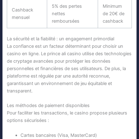
5% des pertes
Minimum
Cashback
nettes
de 20€ de
mensuel
remboursées
cashback
La sécurité et la fiabilité : un engagement primordial
La confiance est un facteur déterminant pour choisir un
casino en ligne. Le prince ali casino utilise des technologies
de cryptage avancées pour protéger les données
personnelles et financières de ses utilisateurs. De plus, la
plateforme est régulée par une autorité reconnue,
garantissant un environnement de jeu équitable et
transparent.
Les méthodes de paiement disponibles
Pour faciliter les transactions, le casino propose plusieurs
options sécurisées :
Cartes bancaires (Visa, MasterCard)