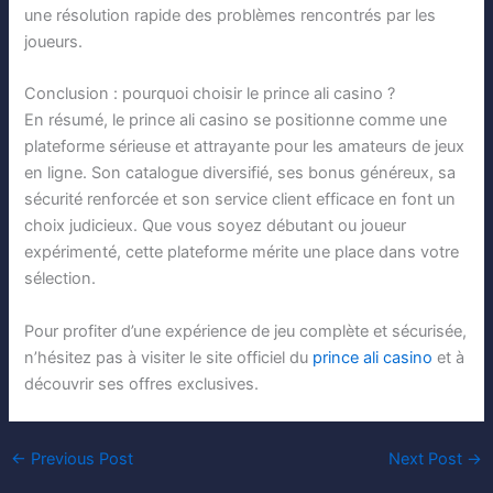
une résolution rapide des problèmes rencontrés par les
joueurs.
Conclusion : pourquoi choisir le prince ali casino ?
En résumé, le prince ali casino se positionne comme une
plateforme sérieuse et attrayante pour les amateurs de jeux
en ligne. Son catalogue diversifié, ses bonus généreux, sa
sécurité renforcée et son service client efficace en font un
choix judicieux. Que vous soyez débutant ou joueur
expérimenté, cette plateforme mérite une place dans votre
sélection.
Pour profiter d’une expérience de jeu complète et sécurisée,
n’hésitez pas à visiter le site officiel du
prince ali casino
et à
découvrir ses offres exclusives.
←
Previous Post
Next Post
→