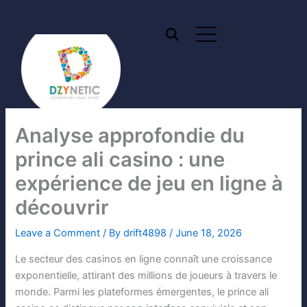
Skip
to
content
Analyse approfondie du
prince ali casino : une
expérience de jeu en ligne à
découvrir
Leave a Comment
/ By
drift4898
/
June 18, 2026
Le secteur des casinos en ligne connaît une croissance
exponentielle, attirant des millions de joueurs à travers le
monde. Parmi les plateformes émergentes, le prince ali