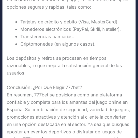
opciones seguras y rápidas, tales como:
Tarjetas de crédito y débito (Visa, MasterCard).
Monederos electrónicos (PayPal, Skrill, Neteller).
Transferencias bancarias.
Criptomonedas (en algunos casos).
Los depósitos y retiros se procesan en tiempos
razonables, lo que mejora la satisfacción general de los
usuarios.
Conclusión: ¿Por Qué Elegir 777bet?
En resumen, 777bet se posiciona como una plataforma
confiable y completa para los amantes del juego online en
España. Su combinación de seguridad, variedad de juegos,
promociones atractivas y atención al cliente la convierten
en una opción destacada en el sector. Ya sea que busques
apostar en eventos deportivos o disfrutar de juegos de