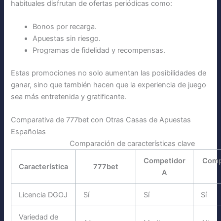
habituales disfrutan de ofertas periódicas como:
Bonos por recarga.
Apuestas sin riesgo.
Programas de fidelidad y recompensas.
Estas promociones no solo aumentan las posibilidades de
ganar, sino que también hacen que la experiencia de juego
sea más entretenida y gratificante.
Comparativa de 777bet con Otras Casas de Apuestas
Españolas
Comparación de características clave
Competidor
Comp
Característica
777bet
A
Licencia DGOJ
Sí
Sí
Sí
Variedad de