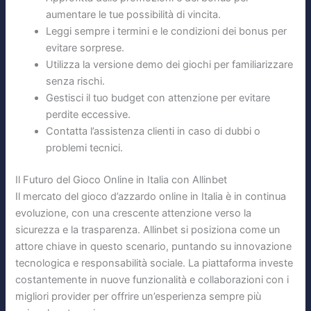
aumentare le tue possibilità di vincita.
Leggi sempre i termini e le condizioni dei bonus per
evitare sorprese.
Utilizza la versione demo dei giochi per familiarizzare
senza rischi.
Gestisci il tuo budget con attenzione per evitare
perdite eccessive.
Contatta l’assistenza clienti in caso di dubbi o
problemi tecnici.
Il Futuro del Gioco Online in Italia con Allinbet
Il mercato del gioco d’azzardo online in Italia è in continua
evoluzione, con una crescente attenzione verso la
sicurezza e la trasparenza. Allinbet si posiziona come un
attore chiave in questo scenario, puntando su innovazione
tecnologica e responsabilità sociale. La piattaforma investe
costantemente in nuove funzionalità e collaborazioni con i
migliori provider per offrire un’esperienza sempre più