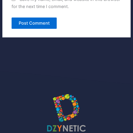
for the next time I comment.