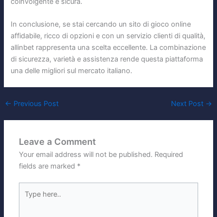
coinvolgente e sicura.
In conclusione, se stai cercando un sito di gioco online
affidabile, ricco di opzioni e con un servizio clienti di qualità,
allinbet rappresenta una scelta eccellente. La combinazione
di sicurezza, varietà e assistenza rende questa piattaforma
una delle migliori sul mercato italiano.
←
Previous Post
Next Post
→
Leave a Comment
Your email address will not be published.
Required
fields are marked
*
Type
here..