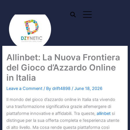
Skip
to
content
Allinbet: La Nuova Frontiera
del Gioco d’Azzardo Online
in Italia
Leave a Comment
/ By
drift4898
/
June 18, 2026
Il mondo del gioco d’azzardo online in Italia sta vivendo
una trasformazione significativa grazie all’emergere di
piattaforme innovative e affidabili. Tra queste,
allinbet
si
distingue per la sua offerta completa e l’esperienza utente
di alto livello. Ma cosa rende questa piattaforma così