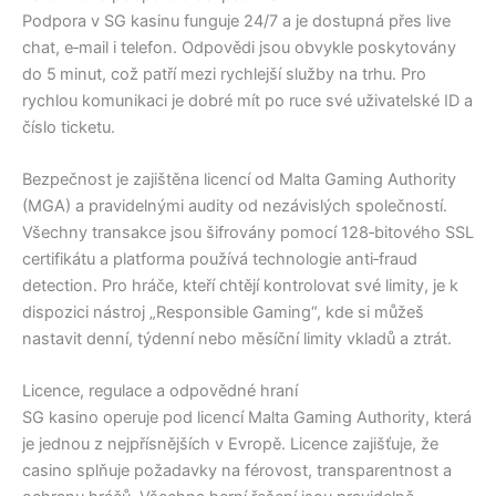
Podpora v SG kasinu funguje 24/7 a je dostupná přes live
chat, e‑mail i telefon. Odpovědi jsou obvykle poskytovány
do 5 minut, což patří mezi rychlejší služby na trhu. Pro
rychlou komunikaci je dobré mít po ruce své uživatelské ID a
číslo ticketu.
Bezpečnost je zajištěna licencí od Malta Gaming Authority
(MGA) a pravidelnými audity od nezávislých společností.
Všechny transakce jsou šifrovány pomocí 128‑bitového SSL
certifikátu a platforma používá technologie anti‑fraud
detection. Pro hráče, kteří chtějí kontrolovat své limity, je k
dispozici nástroj „Responsible Gaming“, kde si můžeš
nastavit denní, týdenní nebo měsíční limity vkladů a ztrát.
Licence, regulace a odpovědné hraní
SG kasino operuje pod licencí Malta Gaming Authority, která
je jednou z nejpřísnějších v Evropě. Licence zajišťuje, že
casino splňuje požadavky na férovost, transparentnost a