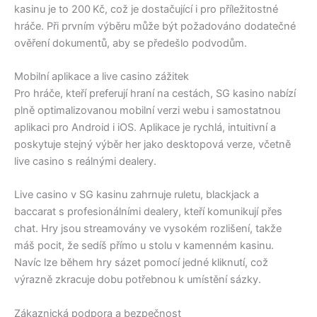
kasinu je to 200 Kč, což je dostačující i pro příležitostné
hráče. Při prvním výběru může být požadováno dodatečné
ověření dokumentů, aby se předešlo podvodům.
Mobilní aplikace a live casino zážitek
Pro hráče, kteří preferují hraní na cestách, SG kasino nabízí
plně optimalizovanou mobilní verzi webu i samostatnou
aplikaci pro Android i iOS. Aplikace je rychlá, intuitivní a
poskytuje stejný výběr her jako desktopová verze, včetně
live casino s reálnými dealery.
Live casino v SG kasinu zahrnuje ruletu, blackjack a
baccarat s profesionálními dealery, kteří komunikují přes
chat. Hry jsou streamovány ve vysokém rozlišení, takže
máš pocit, že sedíš přímo u stolu v kamenném kasinu.
Navíc lze během hry sázet pomocí jedné kliknutí, což
výrazně zkracuje dobu potřebnou k umístění sázky.
Zákaznická podpora a bezpečnost