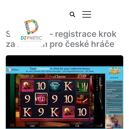
Skip
to
content
SG kasino – registrace krok
za krokem pro české hráče