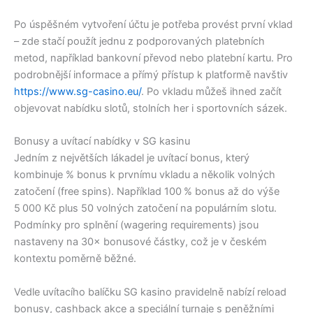
Po úspěšném vytvoření účtu je potřeba provést první vklad
– zde stačí použít jednu z podporovaných platebních
metod, například bankovní převod nebo platební kartu. Pro
podrobnější informace a přímý přístup k platformě navštiv
https://www.sg-casino.eu/
. Po vkladu můžeš ihned začít
objevovat nabídku slotů, stolních her i sportovních sázek.
Bonusy a uvítací nabídky v SG kasinu
Jedním z největších lákadel je uvítací bonus, který
kombinuje % bonus k prvnímu vkladu a několik volných
zatočení (free spins). Například 100 % bonus až do výše
5 000 Kč plus 50 volných zatočení na populárním slotu.
Podmínky pro splnění (wagering requirements) jsou
nastaveny na 30× bonusové částky, což je v českém
kontextu poměrně běžné.
Vedle uvítacího balíčku SG kasino pravidelně nabízí reload
bonusy, cashback akce a speciální turnaje s peněžními