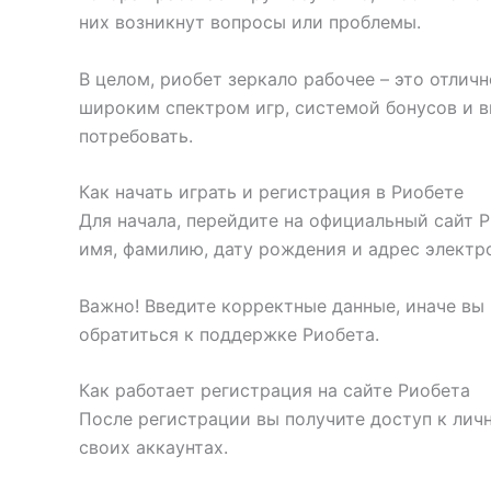
них возникнут вопросы или проблемы.
В целом, риобет зеркало рабочее – это отлич
широким спектром игр, системой бонусов и в
потребовать.
Как начать играть и регистрация в Риобете
Для начала, перейдите на официальный сайт Ри
имя, фамилию, дату рождения и адрес электр
Важно! Введите корректные данные, иначе вы
обратиться к поддержке Риобета.
Как работает регистрация на сайте Риобета
После регистрации вы получите доступ к лич
своих аккаунтах.