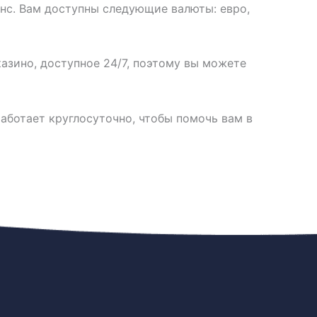
анс. Вам доступны следующие валюты: евро,
казино, доступное 24/7, поэтому вы можете
аботает круглосуточно, чтобы помочь вам в