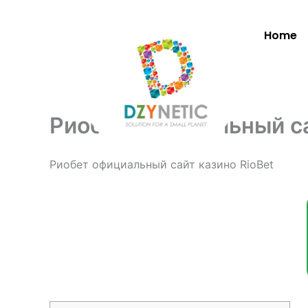
Skip
to
Home
content
Риобет официальный са
Риобет официальный сайт казино RioBet