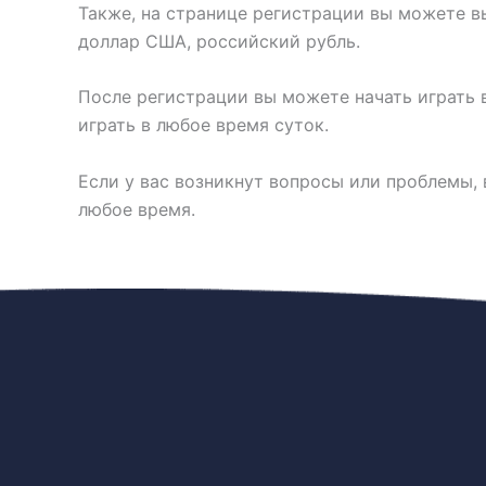
Также, на странице регистрации вы можете в
доллар США, российский рубль.
После регистрации вы можете начать играть в
играть в любое время суток.
Если у вас возникнут вопросы или проблемы,
любое время.