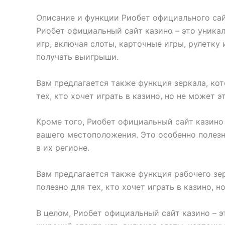
Описание и функции Риобет официального сай
Риобет официальный сайт казино – это уника
игр, включая слоты, карточные игры, рулетку
получать выигрыши.
Вам предлагается также функция зеркала, кот
тех, кто хочет играть в казино, но не может э
Кроме того, Риобет официальный сайт казино 
вашего местоположения. Это особенно полезно
в их регионе.
Вам предлагается также функция рабочего зер
полезно для тех, кто хочет играть в казино, 
В целом, Риобет официальный сайт казино – 