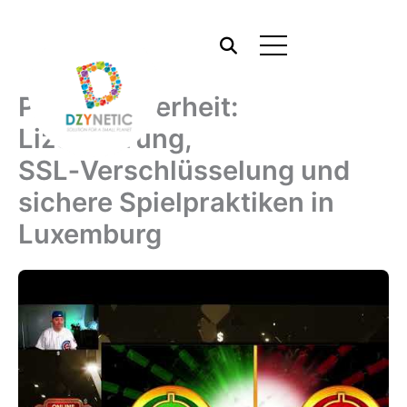
Skip
to
content
Poker Sicherheit:
Lizenzierung,
SSL‑Verschlüsselung und
sichere Spielpraktiken in
Luxemburg