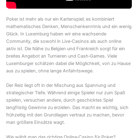
Poker ist mehr als nur ein Kartenspiel; es kombiniert
mathematisches Denken, Menschenkenntnis und ein wenig
Glück. In Luxemburg haben wir eine wachsende
Community, die sowohl in Live‑Casinos als auch online
aktiv ist. Die Nähe zu Belgien und Frankreich sorgt für ein
breites Angebot an Turnieren und Cash‑Games. Viele
Luxemburger schätzen dabei die Möglichkeit, von zu Hause
aus zu spielen, ohne lange Anfahrtswege.
Der Reiz liegt oft in der Mischung aus Spannung und
strategischer Tiefe. Während einige Spieler nur zum Spaß
spielen, versuchen andere, durch geschicktes Spiel
langfristig Gewinne zu erzielen. Das macht es wichtig, sich
frühzeitig mit den Grundlagen vertraut zu machen, bevor
man größere Einsätze wagt.
Wie wählt man das richtige Online‑Casino für Poker?