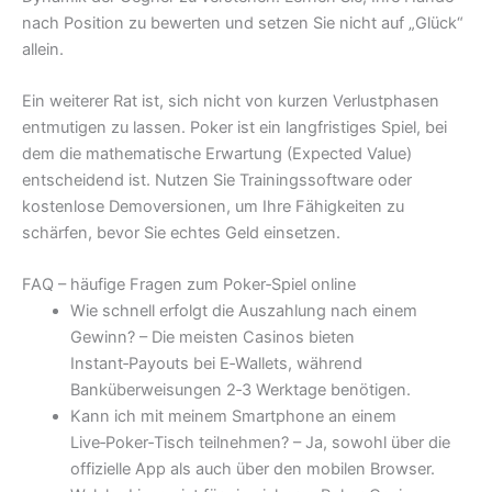
nach Position zu bewerten und setzen Sie nicht auf „Glück“
allein.
Ein weiterer Rat ist, sich nicht von kurzen Verlustphasen
entmutigen zu lassen. Poker ist ein langfristiges Spiel, bei
dem die mathematische Erwartung (Expected Value)
entscheidend ist. Nutzen Sie Trainingssoftware oder
kostenlose Demoversionen, um Ihre Fähigkeiten zu
schärfen, bevor Sie echtes Geld einsetzen.
FAQ – häufige Fragen zum Poker‑Spiel online
Wie schnell erfolgt die Auszahlung nach einem
Gewinn? – Die meisten Casinos bieten
Instant‑Payouts bei E‑Wallets, während
Banküberweisungen 2‑3 Werktage benötigen.
Kann ich mit meinem Smartphone an einem
Live‑Poker‑Tisch teilnehmen? – Ja, sowohl über die
offizielle App als auch über den mobilen Browser.