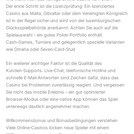
Der erste Schritt ist die Lizenzprüfung: Ein lizenziertes
Casino aus Malta, Gibraltar oder dem Vereinigten Königreich
ist in der Regel sicher und wird von der luxemburgischen
Glücksspielbehörde anerkannt. Achten Sie auch auf die
Spielauswahl – ein gutes Poker‑Portfolio enthält
Cash‑Games, Turniere und gelegentlich spezielle Varianten
wie Omaha oder Seven‑Card‑Stud.
Ein weiterer wichtiger Faktor ist die Qualität des
Kunden‑Supports. Live‑Chat, telefonische Hotline und
schnelle E‑Mail‑Antworten sind Zeichen dafür, dass das
Casino bei Problemen zuverlässig reagiert. Und vergessen
Sie nicht das mobile Erlebnis – ein gut optimierter
Browser‑Modus oder eine native App können das Spiel
unterwegs deutlich angenehmer machen.
Willkommensbonus und Bonusbedingungen verstehen
Viele Online‑Casinos locken neue Spieler mit einem