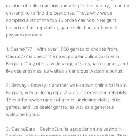
number of online casinos operating in the country, it can be
challenging to find the best ones. That’s why we’ve
compiled a list of the top 10 online casinos in Belgium,
based on their reputation, game selection, and overall
player experience.
1. Casino777 – With over 1,000 games to choose from,
Casino777 is one of the most popular online casinos in
Belgium. They offer a wide range of slots, table games, and
live dealer games, as well as a generous welcome bonus.
2. Betway – Betway is another well-known online casino in
Belgium, with a strong reputation for fairness and reliability.
They offer a wide range of games, including slots, table
games, and live dealer games, as well as a generous
welcome bonus.
3. CasinoEuro – CasinoEuro is a popular online casino in