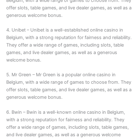
Belgium, with a wide range of games to choose from. They
offer slots, table games, and live dealer games, as well as a
generous welcome bonus.
4. Unibet – Unibet is a well-established online casino in
Belgium, with a strong reputation for fairness and reliability.
They offer a wide range of games, including slots, table
games, and live dealer games, as well as a generous
welcome bonus.
5. Mr Green – Mr Green is a popular online casino in
Belgium, with a wide range of games to choose from. They
offer slots, table games, and live dealer games, as well as a
generous welcome bonus.
6. Bwin – Bwin is a well-known online casino in Belgium,
with a strong reputation for fairness and reliability. They
offer a wide range of games, including slots, table games,
and live dealer games, as well as a generous welcome