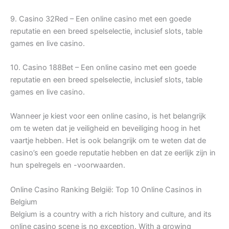
9. Casino 32Red – Een online casino met een goede
reputatie en een breed spelselectie, inclusief slots, table
games en live casino.
10. Casino 188Bet – Een online casino met een goede
reputatie en een breed spelselectie, inclusief slots, table
games en live casino.
Wanneer je kiest voor een online casino, is het belangrijk
om te weten dat je veiligheid en beveiliging hoog in het
vaartje hebben. Het is ook belangrijk om te weten dat de
casino’s een goede reputatie hebben en dat ze eerlijk zijn in
hun spelregels en -voorwaarden.
Online Casino Ranking België: Top 10 Online Casinos in
Belgium
Belgium is a country with a rich history and culture, and its
online casino scene is no exception. With a growing