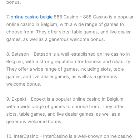
bonus.
7.
online casino belgie
888 Casino – 888 Casino is a popular
online casino in Belgium, with a wide range of games to
choose from. They offer slots, table games, and live dealer
games, as well as a generous welcome bonus.
8. Betsson – Betsson is a well-established online casino in
Belgium, with a strong reputation for fairness and reliability.
They offer a wide range of games, including slots, table
games, and live dealer games, as well as a generous
welcome bonus.
9. Expekt – Expekt is a popular online casino in Belgium,
with a wide range of games to choose from. They offer
slots, table games, and live dealer games, as well as a
generous welcome bonus.
10. InterCasino – InterCasino is a well-known online casino