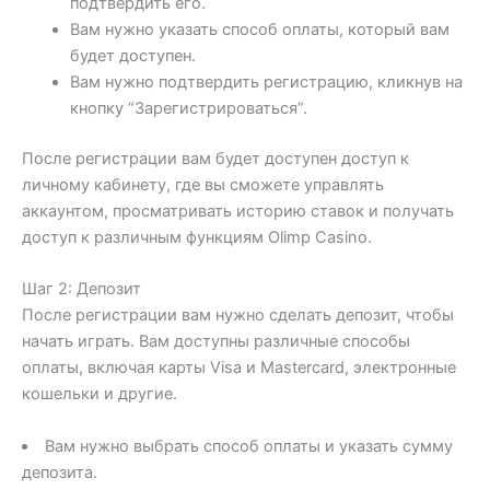
подтвердить его.
Вам нужно указать способ оплаты, который вам
будет доступен.
Вам нужно подтвердить регистрацию, кликнув на
кнопку “Зарегистрироваться”.
После регистрации вам будет доступен доступ к
личному кабинету, где вы сможете управлять
аккаунтом, просматривать историю ставок и получать
доступ к различным функциям Olimp Casino.
Шаг 2: Депозит
После регистрации вам нужно сделать депозит, чтобы
начать играть. Вам доступны различные способы
оплаты, включая карты Visa и Mastercard, электронные
кошельки и другие.
Вам нужно выбрать способ оплаты и указать сумму
депозита.