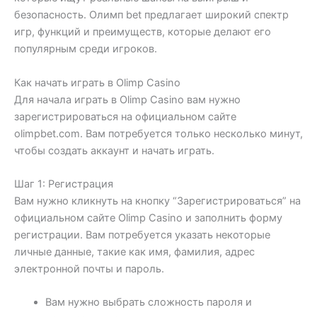
безопасность. Олимп bet предлагает широкий спектр
игр, функций и преимуществ, которые делают его
популярным среди игроков.
Как начать играть в Olimp Casino
Для начала играть в Olimp Casino вам нужно
зарегистрироваться на официальном сайте
olimpbet.com. Вам потребуется только несколько минут,
чтобы создать аккаунт и начать играть.
Шаг 1: Регистрация
Вам нужно кликнуть на кнопку “Зарегистрироваться” на
официальном сайте Olimp Casino и заполнить форму
регистрации. Вам потребуется указать некоторые
личные данные, такие как имя, фамилия, адрес
электронной почты и пароль.
Вам нужно выбрать сложность пароля и