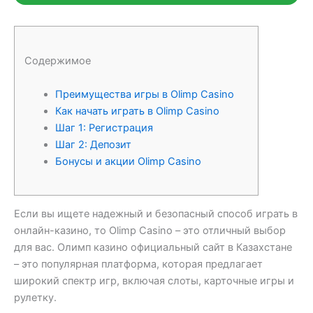
Содержимое
Преимущества игры в Olimp Casino
Как начать играть в Olimp Casino
Шаг 1: Регистрация
Шаг 2: Депозит
Бонусы и акции Olimp Casino
Если вы ищете надежный и безопасный способ играть в
онлайн-казино, то Olimp Casino – это отличный выбор
для вас. Олимп казино официальный сайт в Казахстане
– это популярная платформа, которая предлагает
широкий спектр игр, включая слоты, карточные игры и
рулетку.