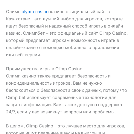
Олимп
olymp casino
казино официальный сайт в
Казахстане – это лучший выбор для игроков, которые
ищут безопасный и надежный способ играть в онлайн-
казино. Олимпбет – это официальный сайт Olimp Casino,
который предлагает игрокам возможность играть в
онлайн-казино с помощью мобильного приложения
или веб-версии.
Преимущества игры в Olimp Casino
Олимп казино также предлагает безопасность и
конфиденциальность игроков. Вам не нужно
беспокоиться о безопасности своих данных, потому что
Olimp bet использует современные технологии для
защиты информации. Вам также доступна поддержка
24/7, если у вас возникнут вопросы или проблемы.
В целом, Olimp Casino – это лучшее место для игроков,
которые ищут реальные шансы на выигрыш и