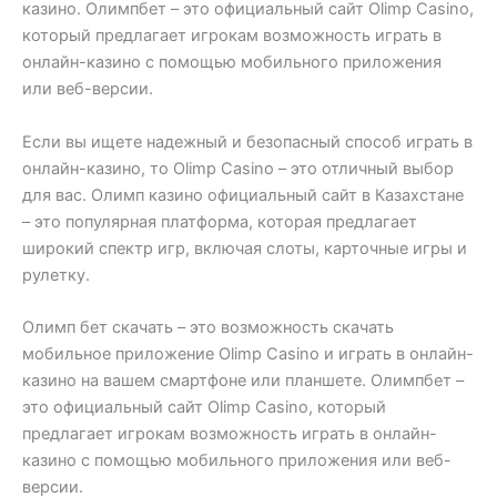
казино. Олимпбет – это официальный сайт Olimp Casino,
который предлагает игрокам возможность играть в
онлайн-казино с помощью мобильного приложения
или веб-версии.
Если вы ищете надежный и безопасный способ играть в
онлайн-казино, то Olimp Casino – это отличный выбор
для вас. Олимп казино официальный сайт в Казахстане
– это популярная платформа, которая предлагает
широкий спектр игр, включая слоты, карточные игры и
рулетку.
Олимп бет скачать – это возможность скачать
мобильное приложение Olimp Casino и играть в онлайн-
казино на вашем смартфоне или планшете. Олимпбет –
это официальный сайт Olimp Casino, который
предлагает игрокам возможность играть в онлайн-
казино с помощью мобильного приложения или веб-
версии.