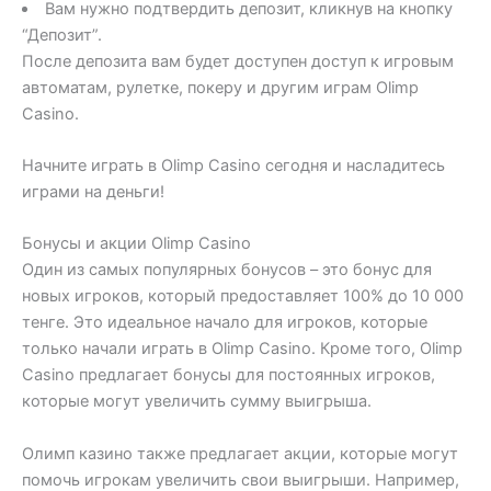
Вам нужно подтвердить депозит, кликнув на кнопку
“Депозит”.
После депозита вам будет доступен доступ к игровым
автоматам, рулетке, покеру и другим играм Olimp
Casino.
Начните играть в Olimp Casino сегодня и насладитесь
играми на деньги!
Бонусы и акции Olimp Casino
Один из самых популярных бонусов – это бонус для
новых игроков, который предоставляет 100% до 10 000
тенге. Это идеальное начало для игроков, которые
только начали играть в Olimp Casino. Кроме того, Olimp
Casino предлагает бонусы для постоянных игроков,
которые могут увеличить сумму выигрыша.
Олимп казино также предлагает акции, которые могут
помочь игрокам увеличить свои выигрыши. Например,