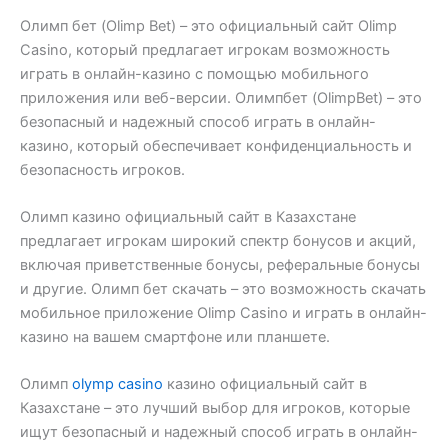
Олимп бет (Olimp Bet) – это официальный сайт Olimp
Casino, который предлагает игрокам возможность
играть в онлайн-казино с помощью мобильного
приложения или веб-версии. Олимпбет (OlimpBet) – это
безопасный и надежный способ играть в онлайн-
казино, который обеспечивает конфиденциальность и
безопасность игроков.
Олимп казино официальный сайт в Казахстане
предлагает игрокам широкий спектр бонусов и акций,
включая приветственные бонусы, реферальные бонусы
и другие. Олимп бет скачать – это возможность скачать
мобильное приложение Olimp Casino и играть в онлайн-
казино на вашем смартфоне или планшете.
Олимп
olymp casino
казино официальный сайт в
Казахстане – это лучший выбор для игроков, которые
ищут безопасный и надежный способ играть в онлайн-