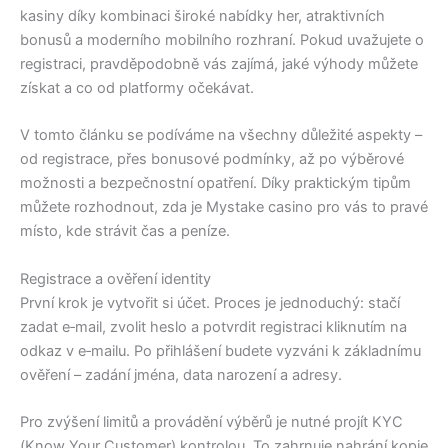
kasiny díky kombinaci široké nabídky her, atraktivních
bonusů a moderního mobilního rozhraní. Pokud uvažujete o
registraci, pravděpodobně vás zajímá, jaké výhody můžete
získat a co od platformy očekávat.
V tomto článku se podíváme na všechny důležité aspekty –
od registrace, přes bonusové podmínky, až po výběrové
možnosti a bezpečnostní opatření. Díky praktickým tipům
můžete rozhodnout, zda je Mystake casino pro vás to pravé
místo, kde strávit čas a peníze.
Registrace a ověření identity
První krok je vytvořit si účet. Proces je jednoduchý: stačí
zadat e‑mail, zvolit heslo a potvrdit registraci kliknutím na
odkaz v e‑mailu. Po přihlášení budete vyzváni k základnímu
ověření – zadání jména, data narození a adresy.
Pro zvýšení limitů a provádění výběrů je nutné projít KYC
(Know Your Customer) kontrolou. To zahrnuje nahrání kopie