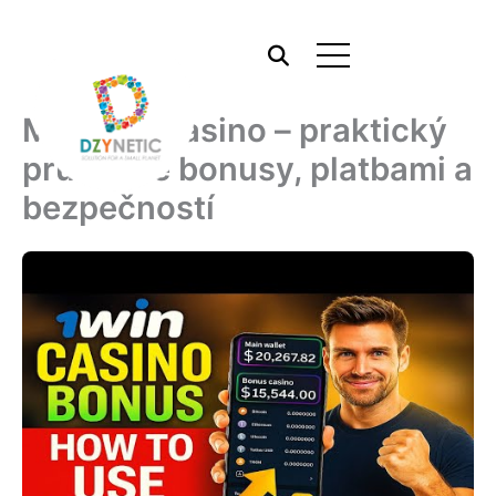
Skip
to
content
Mystake casino – praktický
průvodce bonusy, platbami a
bezpečností