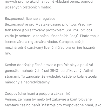
nových promo akcích a rychlé vkládání peněz pomocí
uložených platebních metod.
Bezpečnost, licence a regulace
Bezpečnost je pro Mystake casino prioritou. Všechny
transakce jsou šifrovány protokolem SSL 256‑bit, což
zajišťuje ochranu osobních i finančních údajů. Platforma je
licencována a regulována vládou Curaçao, což je
mezinárodně uznávaný licenční úřad pro online hazardní
hry.
Kasino dodržuje přísná pravidla pro fair play a používá
generátor náhodných čísel (RNG) certifikovaný třetími
stranami. To zaručuje, že výsledek každého kola je zcela
náhodný a nepředvídatelný.
Zodpovědné hraní a podpora zákazníků
Věříme, že hraní by mělo být zábavné a kontrolované.
Mystake casino nabízí nástroje pro zodpovědné hraní, jako