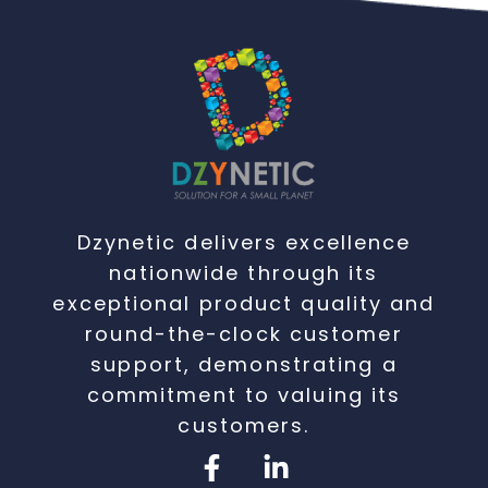
Dzynetic delivers excellence
nationwide through its
exceptional product quality and
round-the-clock customer
support, demonstrating a
commitment to valuing its
customers.
F
L
a
i