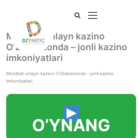
Skip
to
content
Mostbet onlayn kazino
O‘zbekistonda – jonli kazino
imkoniyatlari
Mostbet onlayn kazino O‘zbekistonda – jonli kazino
imkoniyatlari
O’YNANG