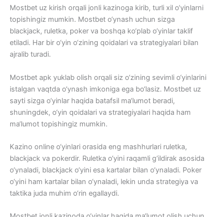
Mostbet uz kirish orqali jonli kazinoga kirib, turli xil o‘yinlarni
topishingiz mumkin. Mostbet o‘ynash uchun sizga
blackjack, ruletka, poker va boshqa ko‘plab o‘yinlar taklif
etiladi. Har bir o‘yin o‘zining qoidalari va strategiyalari bilan
ajralib turadi.
Mostbet apk yuklab olish orqali siz o‘zining sevimli o‘yinlarini
istalgan vaqtda o‘ynash imkoniga ega bo‘lasiz. Mostbet uz
sayti sizga o‘yinlar haqida batafsil ma‘lumot beradi,
shuningdek, o‘yin qoidalari va strategiyalari haqida ham
ma‘lumot topishingiz mumkin.
Kazino online o‘yinlari orasida eng mashhurlari ruletka,
blackjack va pokerdir. Ruletka o‘yini raqamli g‘ildirak asosida
o‘ynaladi, blackjack o‘yini esa kartalar bilan o‘ynaladi. Poker
o‘yini ham kartalar bilan o‘ynaladi, lekin unda strategiya va
taktika juda muhim o‘rin egallaydi.
Mostbet jonli kazinoda o‘yinlar haqida ma‘lumot olish uchun