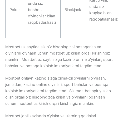
Kart o’yini,
unda siz
unda siz
Poker
boshqa
Blackjack
krupiye bilan
o’yinchilar bilan
raqobatlashasiz
raqobatlashasiz
Mostbet uz saytida siz o’z hisobingizni boshqarish va
o’yinlarni o’ynash uchun mostbet uz kirish orqali kirishingiz
mumkin. Mostbet uz sayti sizga kazino online o’yinlari, sport
bahslari va boshqa ko’plab imkoniyatlarni taqdim etadi.
Mostbet onlayn kazino sizga xilma-xil o’yinlarni o’ynash,
jumladan, kazino online o’yinlari, sport bahslari va boshqa
ko’plab imkoniyatlarni taqdim etadi. Siz mostbet apk yuklab
olish orqali o’z hisobingizga kirish va o’yinlarni boshlash
uchun mostbet uz kirish orqali kirishingiz mumkin.
Mostbet jonli kazinoda o‘yinlar va ularning qoidalari