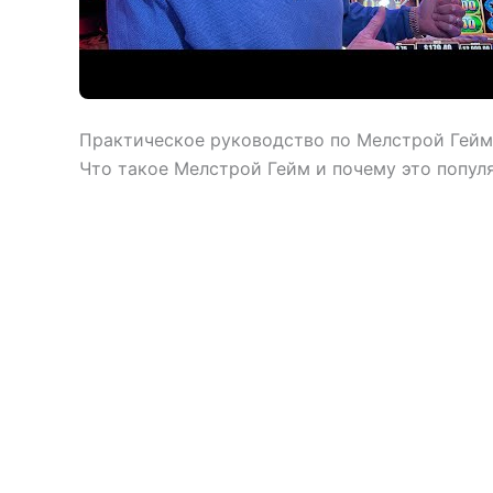
Практическое руководство по Мелстрой Гейм:
Что такое Мелстрой Гейм и почему это попул