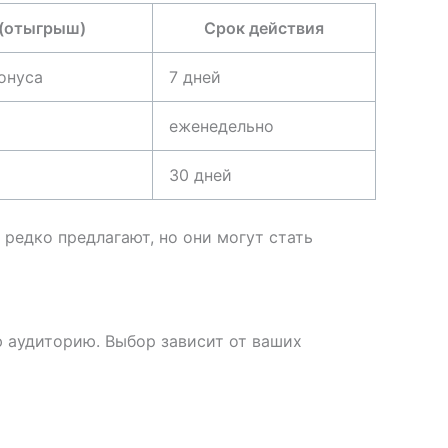
 (отыгрыш)
Срок действия
онуса
7 дней
еженедельно
30 дней
 редко предлагают, но они могут стать
 аудиторию. Выбор зависит от ваших