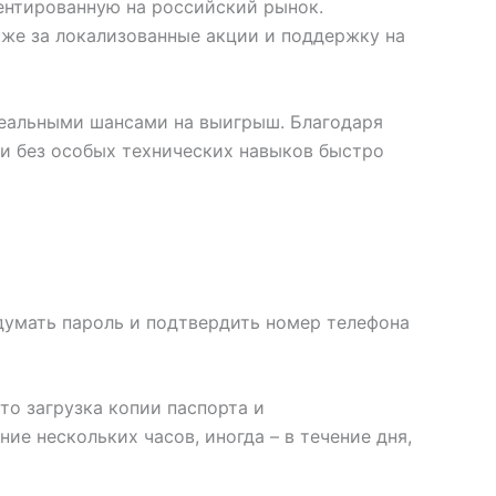
ентированную на российский рынок.
акже за локализованные акции и поддержку на
 реальными шансами на выигрыш. Благодаря
и без особых технических навыков быстро
думать пароль и подтвердить номер телефона
то загрузка копии паспорта и
е нескольких часов, иногда – в течение дня,