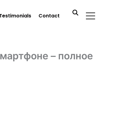
Testimonials
Contact
смартфоне – полное