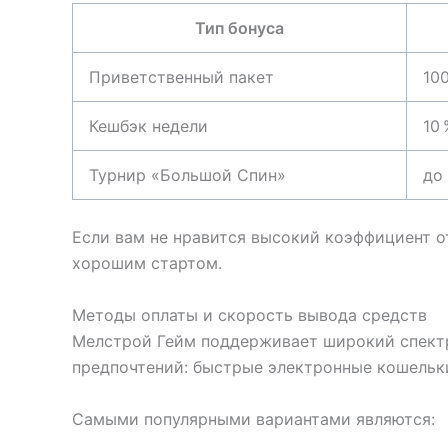
Тип бонуса
Приветственный пакет
100
Кешбэк недели
10 
Турнир «Большой Спин»
до
Если вам не нравится высокий коэффициент от
хорошим стартом.
Методы оплаты и скорость вывода средств
Мелстрой Гейм поддерживает широкий спектр
предпочтений: быстрые электронные кошельки
Самыми популярными вариантами являются: