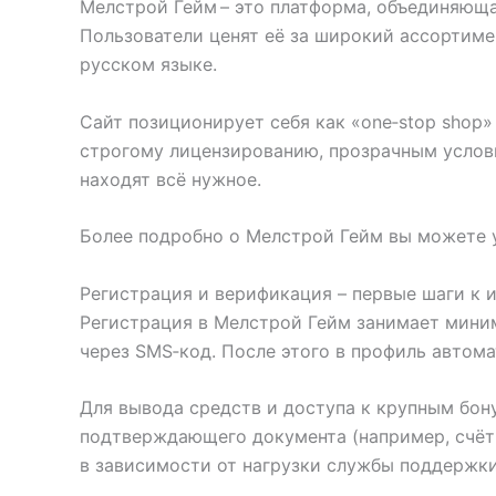
Мелстрой Гейм – это платформа, объединяюща
Пользователи ценят её за широкий ассортимен
русском языке.
Сайт позиционирует себя как «one‑stop shop
строгому лицензированию, прозрачным услов
находят всё нужное.
Более подробно о Мелстрой Гейм вы можете 
Регистрация и верификация – первые шаги к 
Регистрация в Мелстрой Гейм занимает миним
через SMS‑код. После этого в профиль автом
Для вывода средств и доступа к крупным бон
подтверждающего документа (например, счёт з
в зависимости от нагрузки службы поддержки