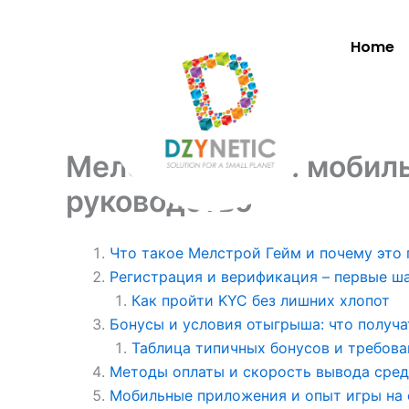
Skip
to
Home
content
Мелстрой Гейм: мобиль
руководство
Что такое Мелстрой Гейм и почему это 
Регистрация и верификация – первые ша
Как пройти KYC без лишних хлопот
Бонусы и условия отыгрыша: что получа
Таблица типичных бонусов и требов
Методы оплаты и скорость вывода сред
Мобильные приложения и опыт игры на