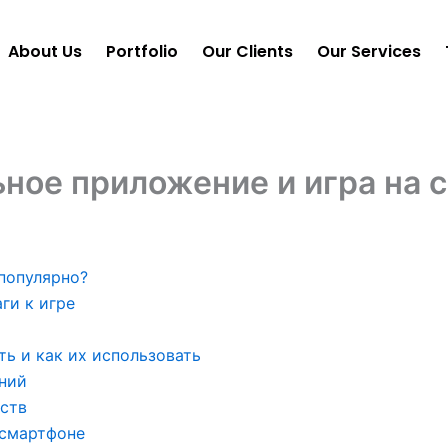
About Us
Portfolio
Our Clients
Our Services
ное приложение и игра на 
популярно?
ги к игре
ть и как их использовать
аний
ств
 смартфоне