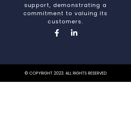
support, demonstrating a
commitment to valuing its
customers.
F
L
a
i
c
n
e
k
b
e
o
d
o
i
© COPYRIGHT 2023. ALL RIGHTS RESERVED
k
n
-
-
f
i
n