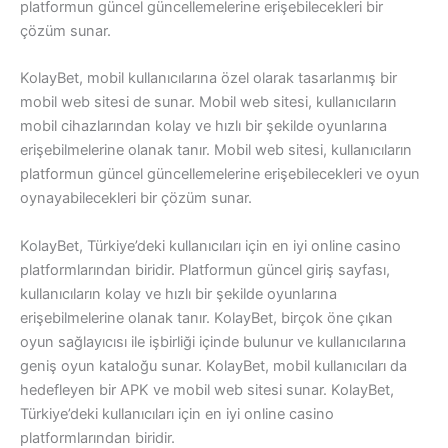
platformun güncel güncellemelerine erişebilecekleri bir
çözüm sunar.
KolayBet, mobil kullanıcılarına özel olarak tasarlanmış bir
mobil web sitesi de sunar. Mobil web sitesi, kullanıcıların
mobil cihazlarından kolay ve hızlı bir şekilde oyunlarına
erişebilmelerine olanak tanır. Mobil web sitesi, kullanıcıların
platformun güncel güncellemelerine erişebilecekleri ve oyun
oynayabilecekleri bir çözüm sunar.
KolayBet, Türkiye’deki kullanıcıları için en iyi online casino
platformlarından biridir. Platformun güncel giriş sayfası,
kullanıcıların kolay ve hızlı bir şekilde oyunlarına
erişebilmelerine olanak tanır. KolayBet, birçok öne çıkan
oyun sağlayıcısı ile işbirliği içinde bulunur ve kullanıcılarına
geniş oyun kataloğu sunar. KolayBet, mobil kullanıcıları da
hedefleyen bir APK ve mobil web sitesi sunar. KolayBet,
Türkiye’deki kullanıcıları için en iyi online casino
platformlarından biridir.