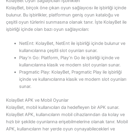
KolayBet Oyun Sağlayıcıları İşbirlikleri
KolayBet, birçok öne çıkan oyun sağlayıcısı ile işbirliği içinde
bulunur. Bu işbirlikler, platformun geniş oyun kataloğu ve
çeşitli oyun türlerini sunmasına olanak tanır. İşte KolayBet ile
işbirliği içinde olan bazı oyun sağlayıcıları:
NetEnt: KolayBet, NetEnt ile işbirliği içinde bulunur ve
kullanıcılarına çeşitli slot oyunları sunar.
Play’n Go: Platform, Play’n Go ile işbirliği içinde ve
kullanıcılarına klasik ve modern slot oyunları sunar.
Pragmatic Play: KolayBet, Pragmatic Play ile işbirliği
içinde ve kullanıcılarına klasik ve modern slot oyunları
sunar.
KolayBet APK ve Mobil Oyunlar
KolayBet, mobil kullanıcıları da hedefleyen bir APK sunar.
KolayBet APK, kullanıcıların mobil cihazlarından da kolay ve
hızlı bir şekilde oyunlarına erişebilmelerine olanak tanır. Mobil
APK, kullanıcıların her yerde oyun oynayabilecekleri ve