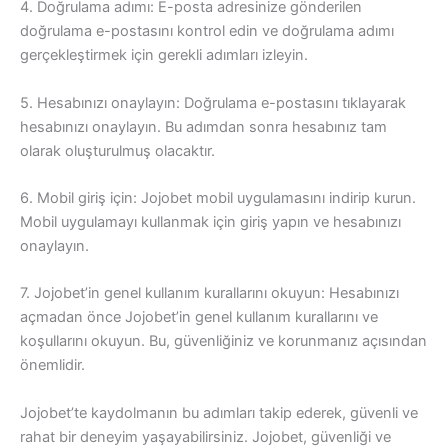
4. Doğrulama adımı: E-posta adresinize gönderilen
doğrulama e-postasını kontrol edin ve doğrulama adımı
gerçekleştirmek için gerekli adımları izleyin.
5. Hesabınızı onaylayın: Doğrulama e-postasını tıklayarak
hesabınızı onaylayın. Bu adımdan sonra hesabınız tam
olarak oluşturulmuş olacaktır.
6. Mobil giriş için: Jojobet mobil uygulamasını indirip kurun.
Mobil uygulamayı kullanmak için giriş yapın ve hesabınızı
onaylayın.
7. Jojobet’in genel kullanım kurallarını okuyun: Hesabınızı
açmadan önce Jojobet’in genel kullanım kurallarını ve
koşullarını okuyun. Bu, güvenliğiniz ve korunmanız açısından
önemlidir.
Jojobet’te kaydolmanın bu adımları takip ederek, güvenli ve
rahat bir deneyim yaşayabilirsiniz. Jojobet, güvenliği ve