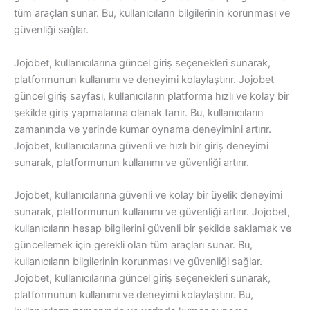
tüm araçları sunar. Bu, kullanıcıların bilgilerinin korunması ve
güvenliği sağlar.
Jojobet, kullanıcılarına güncel giriş seçenekleri sunarak,
platformunun kullanımı ve deneyimi kolaylaştırır. Jojobet
güncel giriş sayfası, kullanıcıların platforma hızlı ve kolay bir
şekilde giriş yapmalarına olanak tanır. Bu, kullanıcıların
zamanında ve yerinde kumar oynama deneyimini artırır.
Jojobet, kullanıcılarına güvenli ve hızlı bir giriş deneyimi
sunarak, platformunun kullanımı ve güvenliği artırır.
Jojobet, kullanıcılarına güvenli ve kolay bir üyelik deneyimi
sunarak, platformunun kullanımı ve güvenliği artırır. Jojobet,
kullanıcıların hesap bilgilerini güvenli bir şekilde saklamak ve
güncellemek için gerekli olan tüm araçları sunar. Bu,
kullanıcıların bilgilerinin korunması ve güvenliği sağlar.
Jojobet, kullanıcılarına güncel giriş seçenekleri sunarak,
platformunun kullanımı ve deneyimi kolaylaştırır. Bu,