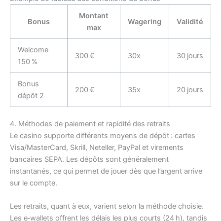
Montant
Bonus
Wagering
Validité
max
Welcome
300 €
30x
30 jours
150 %
Bonus
200 €
35x
20 jours
dépôt 2
4. Méthodes de paiement et rapidité des retraits
Le casino supporte différents moyens de dépôt : cartes
Visa/MasterCard, Skrill, Neteller, PayPal et virements
bancaires SEPA. Les dépôts sont généralement
instantanés, ce qui permet de jouer dès que l’argent arrive
sur le compte.
Les retraits, quant à eux, varient selon la méthode choisie.
Les e‑wallets offrent les délais les plus courts (24 h), tandis