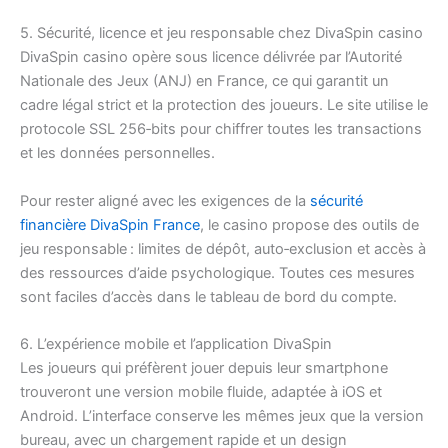
5. Sécurité, licence et jeu responsable chez DivaSpin casino
DivaSpin casino opère sous licence délivrée par l’Autorité
Nationale des Jeux (ANJ) en France, ce qui garantit un
cadre légal strict et la protection des joueurs. Le site utilise le
protocole SSL 256‑bits pour chiffrer toutes les transactions
et les données personnelles.
Pour rester aligné avec les exigences de la
sécurité
financière DivaSpin France
, le casino propose des outils de
jeu responsable : limites de dépôt, auto‑exclusion et accès à
des ressources d’aide psychologique. Toutes ces mesures
sont faciles d’accès dans le tableau de bord du compte.
6. L’expérience mobile et l’application DivaSpin
Les joueurs qui préfèrent jouer depuis leur smartphone
trouveront une version mobile fluide, adaptée à iOS et
Android. L’interface conserve les mêmes jeux que la version
bureau, avec un chargement rapide et un design