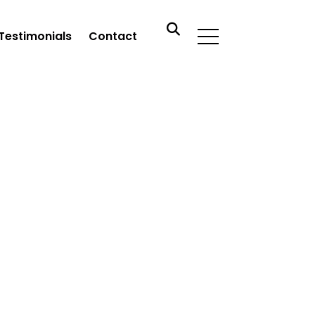
Testimonials
Contact