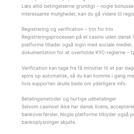
Læs altid betingelserne grundigt – nogle bonusse
interessante muligheder, kan du gå videre til regis
Registrering og verification – trin for trin
Registreringsprocessen på et casino uden dansk 
platforme tillader også login med sociale medier,
dokumentation for at overholde KYC‑reglerne – typi
Verification kan tage fra få minutter til et par d
spins op automatisk, så du kan komme i gang me
hvis supporten skulle bede om yderligere info.
Betalingsmetoder og hurtige udbetalinger
Selvom casinoet ikke har dansk licens, accepterer
bankoverførsler. Nogle platforme tilbyder også pr
bankoplysninger skjulte.