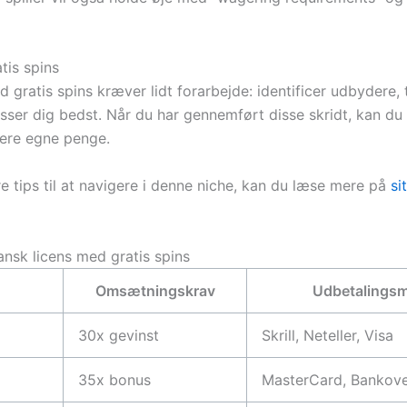
is spins
d gratis spins kræver lidt forarbejde: identificer udbydere,
sser dig bedst. Når du har gennemført disse skridt, kan du
kere egne penge.
re tips til at navigere i denne niche, kan du læse mere på
si
nsk licens med gratis spins
Omsætningskrav
Udbetalings
30x gevinst
Skrill, Neteller, Visa
35x bonus
MasterCard, Bankove