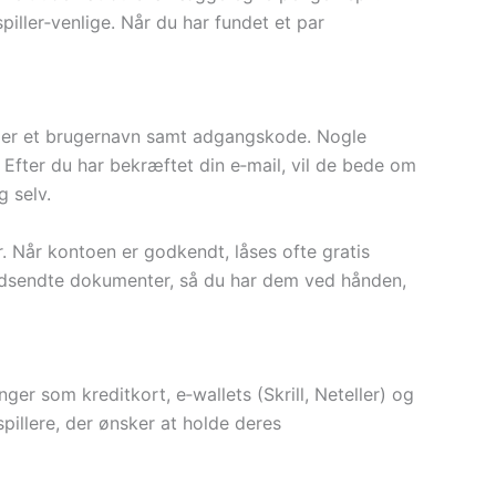
ller‑venlige. Når du har fundet et par
ælger et brugernavn samt adgangskode. Nogle
 Efter du har bekræftet din e‑mail, vil de bede om
g selv.
r. Når kontoen er godkendt, låses ofte gratis
ndsendte dokumenter, så du har dem ved hånden,
er som kreditkort, e‑wallets (Skrill, Neteller) og
pillere, der ønsker at holde deres