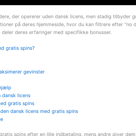
bydere, der opererer uden dansk licens, men stadig tilbyder
tioner på deres hjemmeside, hvor du kan filtrere efter “no d
 deler deres erfaringer med specifikke bonusser.
d gratis spins?
aksimerer gevinster
hjælp
n dansk licens
d gratis spins
den dansk licens med gratis spins
se
tis spins efter en lille indbetaling, mens andre giver dem 