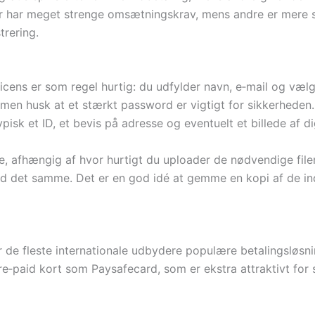
r har meget strenge omsætningskrav, mens andre er mere spi
trering.
licens er som regel hurtig: du udfylder navn, e‑mail og v
 men husk at et stærkt password er vigtigt for sikkerheden.
sk et ID, et bevis på adresse og eventuelt et billede af di
age, afhængig af hvor hurtigt du uploader de nødvendige file
d det samme. Det er en god idé at gemme en kopi af de i
 de fleste internationale udbydere populære betalingsløsning
e‑paid kort som Paysafecard, som er ekstra attraktivt for s