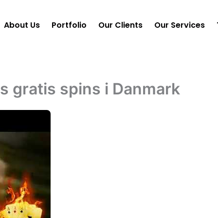
About Us
Portfolio
Our Clients
Our Services
s gratis spins i Danmark