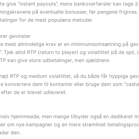
te give “instant payouts”, mens bankoverførsler kan tage 2
ingskravene på eventuelle bonusser, før pengene frigives. 
etalinger for de mest populære metoder.
rer gevinster
De mest almindelige krav er en minimumsomsætning på gevi
Tjek altid RTP (return to player) og volatilitet på de spil, du
TP kan give store udbetalinger, men sjældnere.
ed højt RTP og medium volatilitet, så du både får hyppige ge
e konvertere dem til kontanter eller bruge dem som “cashab
efter de er blevet udleveret.
onsiv hjemmeside, men mange tilbyder også en dedikeret mo
ioner om nye kampagner og en mere strømlinet betalingsproc
ader den.