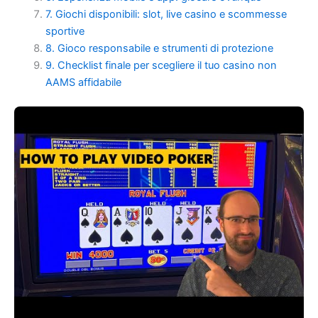
7. Giochi disponibili: slot, live casino e scommesse
sportive
8. Gioco responsabile e strumenti di protezione
9. Checklist finale per scegliere il tuo casino non
AAMS affidabile