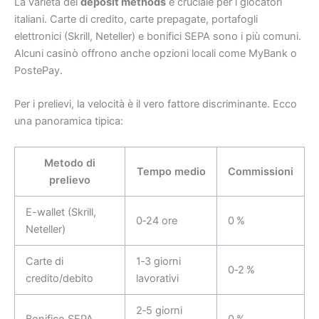
La varietà dei
deposit methods
è cruciale per i giocatori
italiani. Carte di credito, carte prepagate, portafogli
elettronici (Skrill, Neteller) e bonifici SEPA sono i più comuni.
Alcuni casinò offrono anche opzioni locali come MyBank o
PostePay.
Per i prelievi, la velocità è il vero fattore discriminante. Ecco
una panoramica tipica:
Metodo di
Tempo medio
Commissioni
prelievo
E-wallet (Skrill,
0‑24 ore
0 %
Neteller)
Carte di
1‑3 giorni
0‑2 %
credito/debito
lavorativi
2‑5 giorni
Bonifico SEPA
0 %