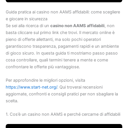
Guida pratica ai casino non AAMS affidabili: come scegliere
e giocare in sicurezza
Se sei alla ricerca di un
casino non AAMS affidabili
, non
basta cliccare sul primo link che trovi. Il mercato online è
pieno di offerte allettanti, ma solo pochi operatori
garantiscono trasparenza, pagamenti rapidi e un ambiente
di gioco sicuro. In questa guida ti mostriamo passo passo
cosa controllare, quali termini tenere a mente e come
confrontare le offerte più vantaggiose.
Per approfondire le migliori opzioni, visita
https://www.start-net.org/
. Qui troverai recensioni
aggiornate, confronti e consigli pratici per non sbagliare la
scelta.
1. Cos’è un casino non AAMS e perché cercarne di affidabili