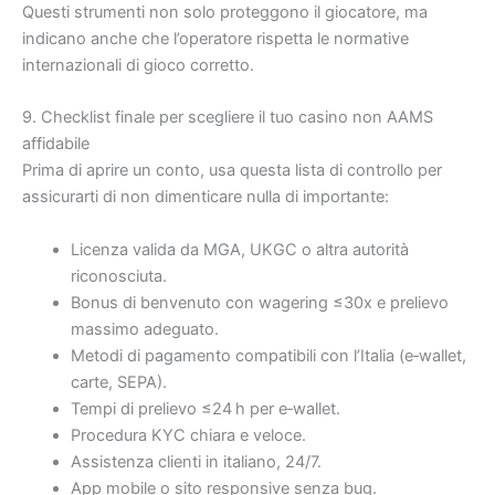
Questi strumenti non solo proteggono il giocatore, ma
indicano anche che l’operatore rispetta le normative
internazionali di gioco corretto.
9. Checklist finale per scegliere il tuo casino non AAMS
affidabile
Prima di aprire un conto, usa questa lista di controllo per
assicurarti di non dimenticare nulla di importante:
Licenza valida da MGA, UKGC o altra autorità
riconosciuta.
Bonus di benvenuto con wagering ≤30x e prelievo
massimo adeguato.
Metodi di pagamento compatibili con l’Italia (e‑wallet,
carte, SEPA).
Tempi di prelievo ≤24 h per e‑wallet.
Procedura KYC chiara e veloce.
Assistenza clienti in italiano, 24/7.
App mobile o sito responsive senza bug.