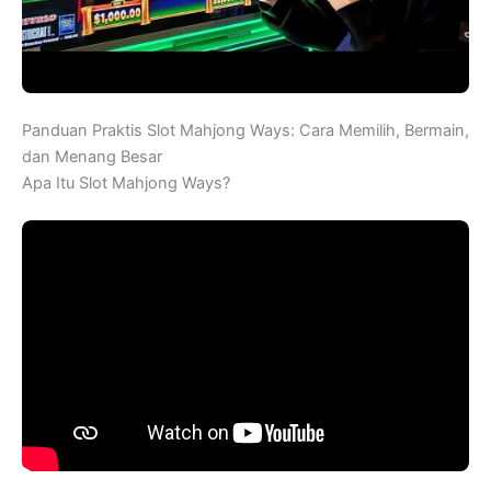
Panduan Praktis Slot Mahjong Ways: Cara Memilih, Bermain,
dan Menang Besar
Apa Itu Slot Mahjong Ways?