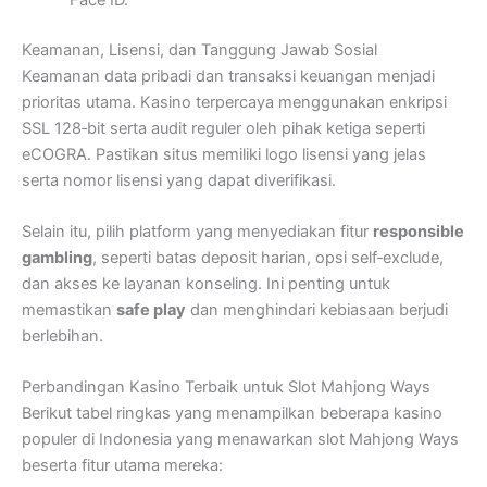
Keamanan, Lisensi, dan Tanggung Jawab Sosial
Keamanan data pribadi dan transaksi keuangan menjadi
prioritas utama. Kasino terpercaya menggunakan enkripsi
SSL 128‑bit serta audit reguler oleh pihak ketiga seperti
eCOGRA. Pastikan situs memiliki logo lisensi yang jelas
serta nomor lisensi yang dapat diverifikasi.
Selain itu, pilih platform yang menyediakan fitur
responsible
gambling
, seperti batas deposit harian, opsi self‑exclude,
dan akses ke layanan konseling. Ini penting untuk
memastikan
safe play
dan menghindari kebiasaan berjudi
berlebihan.
Perbandingan Kasino Terbaik untuk Slot Mahjong Ways
Berikut tabel ringkas yang menampilkan beberapa kasino
populer di Indonesia yang menawarkan slot Mahjong Ways
beserta fitur utama mereka: