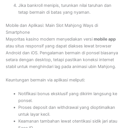
Jika bankroll menipis, turunkan nilai taruhan dan
tetap bermain di batas yang nyaman.
Mobile dan Aplikasi: Main Slot Mahjong Ways di
Smartphone
Mayoritas kasino modern menyediakan versi
mobile app
atau situs responsif yang dapat diakses lewat browser
Android dan iOS. Pengalaman bermain di ponsel biasanya
setara dengan desktop, tetapi pastikan koneksi internet
stabil untuk menghindari lag pada animasi ubin Mahjong.
Keuntungan bermain via aplikasi meliputi:
Notifikasi bonus eksklusif yang dikirim langsung ke
ponsel.
Proses deposit dan withdrawal yang dioptimalkan
untuk layar kecil.
Keamanan tambahan lewat otentikasi sidik jari atau
Face ID.