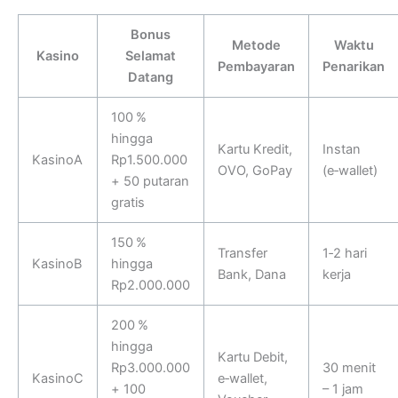
Bonus
Metode
Waktu
Kasino
Selamat
Pembayaran
Penarikan
Datang
100 %
hingga
Kartu Kredit,
Instan
KasinoA
Rp1.500.000
OVO, GoPay
(e‑wallet)
+ 50 putaran
gratis
150 %
Transfer
1‑2 hari
KasinoB
hingga
Bank, Dana
kerja
Rp2.000.000
200 %
hingga
Kartu Debit,
Rp3.000.000
30 menit
KasinoC
e‑wallet,
+ 100
– 1 jam