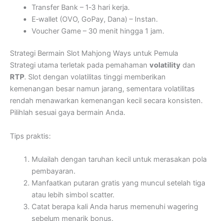
Transfer Bank – 1‑3 hari kerja.
E‑wallet (OVO, GoPay, Dana) – Instan.
Voucher Game – 30 menit hingga 1 jam.
Strategi Bermain Slot Mahjong Ways untuk Pemula
Strategi utama terletak pada pemahaman
volatility
dan
RTP
. Slot dengan volatilitas tinggi memberikan
kemenangan besar namun jarang, sementara volatilitas
rendah menawarkan kemenangan kecil secara konsisten.
Pilihlah sesuai gaya bermain Anda.
Tips praktis:
Mulailah dengan taruhan kecil untuk merasakan pola
pembayaran.
Manfaatkan putaran gratis yang muncul setelah tiga
atau lebih simbol scatter.
Catat berapa kali Anda harus memenuhi wagering
sebelum menarik bonus.