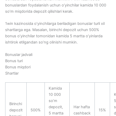
bonuslardan foydalanish uchun o’yinchilar kamida 10 000
so’m miqdorida depozit qilishlari kerak.
1win kazinosida o’yinchilarga beriladigan bonuslar turli xil
shartlarga ega. Masalan, birinchi depozit uchun 500%
bonus o’yinchilar tomonidan kamida 5 martta o’yinlarda
ishtirok etilgandan so’ng olinishi mumkin.
Bonuslar jadvali
Bonus turi
Bonus miqdori
Shartlar
Kamida
10 000
so’m
5
Birinchi
depozit,
Har hafta
s
depozit
500%
15%
5 martta
cashback
d