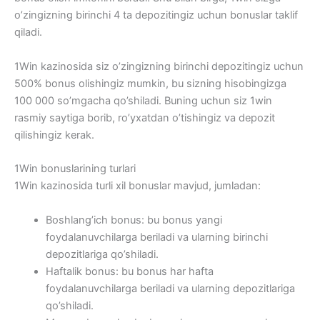
o’zingizning birinchi 4 ta depozitingiz uchun bonuslar taklif
qiladi.
1Win kazinosida siz o’zingizning birinchi depozitingiz uchun
500% bonus olishingiz mumkin, bu sizning hisobingizga
100 000 so’mgacha qo’shiladi. Buning uchun siz 1win
rasmiy saytiga borib, ro’yxatdan o’tishingiz va depozit
qilishingiz kerak.
1Win bonuslarining turlari
1Win kazinosida turli xil bonuslar mavjud, jumladan:
Boshlang’ich bonus: bu bonus yangi
foydalanuvchilarga beriladi va ularning birinchi
depozitlariga qo’shiladi.
Haftalik bonus: bu bonus har hafta
foydalanuvchilarga beriladi va ularning depozitlariga
qo’shiladi.