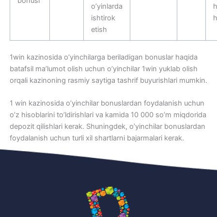
bonusi
o’yinlarda
h
ishtirok
h
etish
1win kazinosida o’yinchilarga beriladigan bonuslar haqida
batafsil ma’lumot olish uchun o’yinchilar 1win yuklab olish
orqali kazinoning rasmiy saytiga tashrif buyurishlari mumkin.
1 win kazinosida o’yinchilar bonuslardan foydalanish uchun
o’z hisoblarini to’ldirishlari va kamida 10 000 so’m miqdorida
depozit qilishlari kerak. Shuningdek, o’yinchilar bonuslardan
foydalanish uchun turli xil shartlarni bajarmalari kerak.